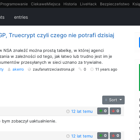
Programowanie
CiekaweMiejsca
Historia
LiveHack
Bezpieczeństwo
Ksią
itt
Tradycyjne gry
ts
entries
P, Truecrypt czyli czego nie potrafi dzisiaj
NSA znaleźć można prostą tabelkę, w której agenci
zania w zależności od tego, jak łatwo lub trudno jest im je
kumentów przesyłanych w sieci uznano za trywialne.
ity
akerro
zaufanatrzeciastrona.pl
0
11 years ago
Sort
0
0
12 lat temu
e bym zobaczył uaktualnienie.
0
0
12 lat temu