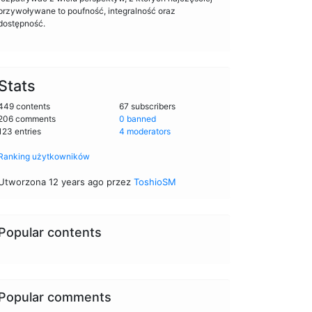
przywoływane to poufność, integralność oraz
dostępność.
Stats
449 contents
67 subscribers
206 comments
0 banned
123 entries
4 moderators
Ranking użytkowników
Utworzona 12 years ago przez
ToshioSM
Popular contents
Popular comments