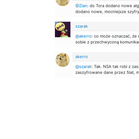
@Zian
: do Tora dodano nowe alg
dodano nowe, mocniejsze szyfry
szarak
@akerro
: co może oznaczać, że n
sobie z przechwyconą komunikac
akerro
@szarak
: Tak. NSA tak robi z za
zaszyfrowane dane przez 5lat, ma