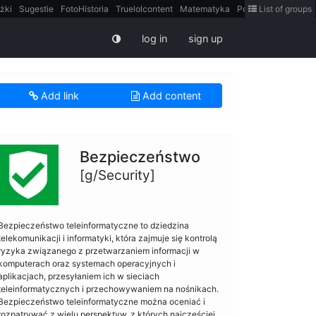
żki
Sugestie
FotoHistoria
Truelolcontent
Matematyka
Polska
List of groups
intern
log in
sign up
Add link
Add content
Bezpieczeństwo
[g/Security]
Bezpieczeństwo teleinformatyczne to dziedzina
telekomunikacji i informatyki, która zajmuje się kontrolą
ryzyka związanego z przetwarzaniem informacji w
komputerach oraz systemach operacyjnych i
aplikacjach, przesyłaniem ich w sieciach
teleinformatycznych i przechowywaniem na nośnikach.
Bezpieczeństwo teleinformatyczne można oceniać i
rozpatrywać z wielu perspektyw, z których najczęściej