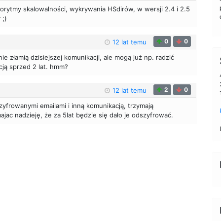
orytmy skalowalności, wykrywania HSdirów, w wersji 2.4 i 2.5
 ;)
0
0
12 lat temu
ie złamią dzisiejszej komunikacji, ale mogą już np. radzić
ją sprzed 2 lat. hmm?
2
0
12 lat temu
szyfrowanymi emailami i inną komunikacją, trzymają
jac nadzieję, że za 5lat będzie się dało je odszyfrować.