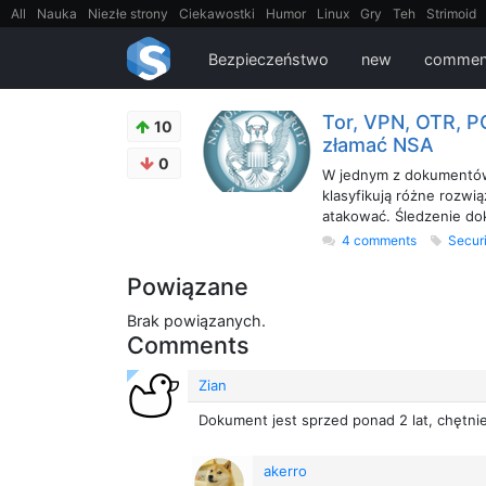
All
Nauka
Niezłe strony
Ciekawostki
Humor
Linux
Gry
Teh
Strimoid
EarthPorn
Fizyka
FilmyDokumentalne
gify
Cytaty
Mapy
Film
Android
Bezpieczeństwo
new
commen
Tor, VPN, OTR, PG
10
złamać NSA
0
W jednym z dokumentów 
klasyfikują różne rozwią
atakować. Śledzenie do
4 comments
Secur
Powiązane
Brak powiązanych.
Comments
Zian
Dokument jest sprzed ponad 2 lat, chętni
akerro