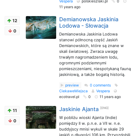
Vespera
polskieszlaki.pl
0
11 years ago
Demianowska Jaskinia
12
Lodowa - Słowacja
0
Demianowska Jaskinia Lodowa
stanowi północną część Jaskiń
Demianowskich, które są znane w
skali światowej. Zwraca uwagę
trwałym nagromadzeniem lodu,
ogromnymi podziemnymi
pomieszczeniami, niespotykaną fauną
jaskiniową, a także bogatą historią.
preview
0 comments
CiekaweMiejsca
Vespera
ecotravel.pl
0
11 years ago
Jaskinie Ajanta
[ENG]
11
W pobliżu wioski Ajanta (Indie)
0
pomiędzy II w. p.n.e. a VII w. n.e.
buddyjscy mnisi wykuli w skale 29
jaskiń o długości 106 km. Przyozdobili