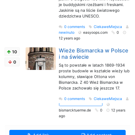
je buddyjskimi rzeźbami i freskami.
Jaskinie są na liście światowego
dziedzictwa UNESCO.
0 comments
CiekaweMiejsca
newinuto
easyoops.com
0
12 years ago
Wieże Bismarcka w Polsce
10
i na świecie
0
Są to powstałe w latach 1869-1934
proste budowle w kształcie wieży lub
kolumny, sławiące Ottona von
Bismarcka. Z 40 Wież Bismarcka w
Polsce zachowało się jeszcze 17.
0 comments
CiekaweMiejsca
l____________________________l
bismarcktuerme.de
0
12 years
ago