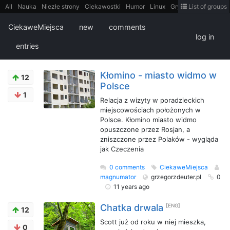
All
Nauka
Niezłe strony
Ciekawostki
Humor
Linux
Gry
Teh
List of groups
Strimoid
Programowanie
CiekaweMiejsca
Historia
LiveHack
Bezpieczeństwo
Książki
Sugestie
FotoHistoria
Truelolcontent
CiekaweMiejsca
new
comments
Matematyka
Polska
intern
EarthPorn
Fizyka
FilmyDokumentalne
log in
gify
Cytaty
Mapy
Film
Android
itt
Tradycyjne gry
entries
Kłomino - miasto widmo w
12
Polsce
1
Relacja z wizyty w poradzieckich
miejscowościach położonych w
Polsce. Kłomino miasto widmo
opuszczone przez Rosjan, a
zniszczone przez Polaków - wygląda
jak Czeczenia
0 comments
CiekaweMiejsca
magnumator
grzegorzdeuter.pl
0
11 years ago
Chatka drwala
[ENG]
12
Scott już od roku w niej mieszka,
0