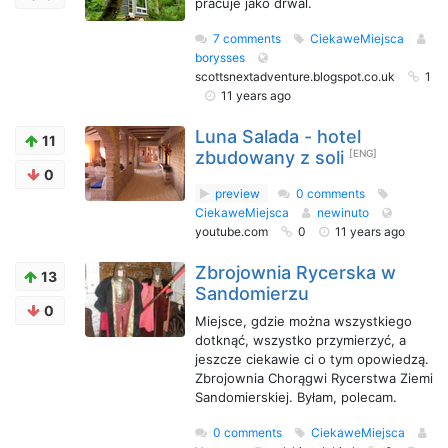
pracuje jako drwal.
7 comments
CiekaweMiejsca
borysses
scottsnextadventure.blogspot.co.uk
1
11 years ago
Luna Salada - hotel
11
zbudowany z soli
[ENG]
0
preview
0 comments
CiekaweMiejsca
newinuto
youtube.com
0
11 years ago
Zbrojownia Rycerska w
13
Sandomierzu
0
Miejsce, gdzie można wszystkiego
dotknąć, wszystko przymierzyć, a
jeszcze ciekawie ci o tym opowiedzą.
Zbrojownia Chorągwi Rycerstwa Ziemi
Sandomierskiej. Byłam, polecam.
0 comments
CiekaweMiejsca