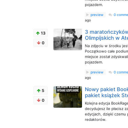
pojazdem.
preview
0 comme
ago
3 maratończyków 
13
Olimpijskich w A
0
Na zdjęciu w środku jes
Początkowo całe podium 
miejsce został zdyskwa
pojazdem.
preview
0 comme
ago
Nowy pakiet Book
5
pakiet książek St
0
Kolejna edycja BookRage.
decydujesz ile płacisz 
edycjach, dzięki czemu
redaktorów.