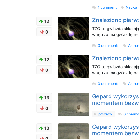
1 comment
Nauka
Znaleziono pierw
12
TŻO to gwiazda składaj
0
wnętrzu ma gwiazdę ne
0 comments
Astro
Znaleziono pierw
12
TŻO to gwiazda składaj
0
wnętrzu ma gwiazdę ne
0 comments
Astro
Gepard wykorzys
13
momentem bezwła
0
preview
6 comme
Gepard wykorzys
13
momentem bezwła
0