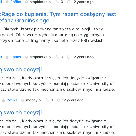
ki
Rafiks
stopklatka.pl
0
12 years ago
Rage do kupienia. Tym razem dostępny jest
efana Grabińskiego.
 Dla tych, którzy pierwszy raz słyszą o tej akcji - to ty
za pakiet. Oferowane wydania oparte są na oryginalnych
 przywrócone są fragmenty usunięte przez PRLowskich
ki
Rafiks
stopklatka.pl
0
12 years ago
ą swoich decyzji
zucia żalu, kiedy okazuje się, że ich decyzje związane z
y spodziewanych korzyści - oceniają badacze z University of
szy stwierdzono taki mechanizm u ssaków innych niż ludzie.
Rafiks
money.pl
0
12 years ago
ą swoich decyzji
zucia żalu, kiedy okazuje się, że ich decyzje związane z
y spodziewanych korzyści - oceniają badacze z University of
szy stwierdzono taki mechanizm u ssaków innych niż ludzie.