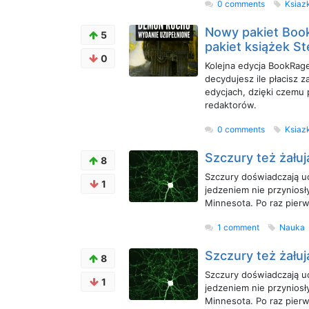
0 comments
Ksiaz
Nowy pakiet Book
5
pakiet książek St
0
Kolejna edycja BookRage.
decydujesz ile płacisz 
edycjach, dzięki czemu
redaktorów.
0 comments
Ksiaz
Szczury też żałuj
8
Szczury doświadczają uc
1
jedzeniem nie przyniosł
Minnesota. Po raz pierw
1 comment
Nauka
Szczury też żałuj
8
Szczury doświadczają uc
1
jedzeniem nie przyniosł
Minnesota. Po raz pierw