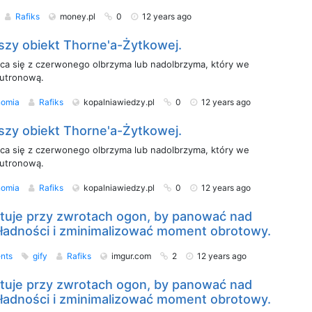
Rafiks
money.pl
0
12 years ago
szy obiekt Thorne'a-Żytkowej.
ąca się z czerwonego olbrzyma lub nadolbrzyma, który we
utronową.
nomia
Rafiks
kopalniawiedzy.pl
0
12 years ago
szy obiekt Thorne'a-Żytkowej.
ąca się z czerwonego olbrzyma lub nadolbrzyma, który we
utronową.
nomia
Rafiks
kopalniawiedzy.pl
0
12 years ago
tuje przy zwrotach ogon, by panować nad
dności i zminimalizować moment obrotowy.
nts
gify
Rafiks
imgur.com
2
12 years ago
tuje przy zwrotach ogon, by panować nad
dności i zminimalizować moment obrotowy.