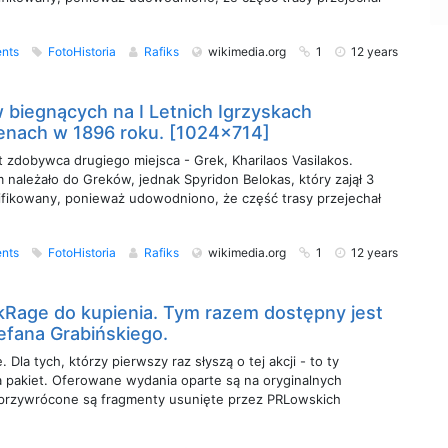
nts
FotoHistoria
Rafiks
wikimedia.org
1
12 years
biegnących na I Letnich Igrzyskach
tenach w 1896 roku. [1024x714]
t zdobywca drugiego miejsca - Grek, Kharilaos Vasilakos.
należało do Greków, jednak Spyridon Belokas, który zajął 3
lifikowany, ponieważ udowodniono, że część trasy przejechał
nts
FotoHistoria
Rafiks
wikimedia.org
1
12 years
Rage do kupienia. Tym razem dostępny jest
efana Grabińskiego.
 Dla tych, którzy pierwszy raz słyszą o tej akcji - to ty
za pakiet. Oferowane wydania oparte są na oryginalnych
 przywrócone są fragmenty usunięte przez PRLowskich