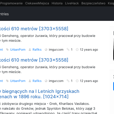
Programowanie
CiekaweMiejsca
Historia
LiveHack
Bezpieczeństwo
Ksią
itt
Tradycyjne gry
ntries
kości 610 metrów [3703x5558]
ei Gensheng, operator żurawia, który pracował przy budowie
 tym mieście.
nt
UrbanPorn
Rafiks
imgur.com
1
12 years ago
kości 610 metrów [3703x5558]
ei Gensheng, operator żurawia, który pracował przy budowie
 tym mieście.
nt
UrbanPorn
Rafiks
imgur.com
1
12 years ago
biegnących na I Letnich Igrzyskach
tenach w 1896 roku. [1024x714]
t zdobywca drugiego miejsca - Grek, Kharilaos Vasilakos.
należało do Greków, jednak Spyridon Belokas, który zajął 3
lifikowany, ponieważ udowodniono, że część trasy przejechał