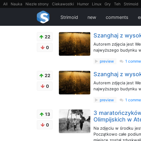
All
Nauka
Niezłe strony
Ciekawostki
Humor
Linux
Gry
Teh
Strimoid
EarthPorn
Fizyka
FilmyDokumentalne
gify
Cytaty
Mapy
Film
Android
Strimoid
new
comments
e
Szanghaj z wyso
22
Autorem zdjęcia jest W
0
najwyższego budynku w
preview
1 comme
Szanghaj z wyso
22
Autorem zdjęcia jest W
0
najwyższego budynku w
preview
1 comme
3 maratończyków 
13
Olimpijskich w A
0
Na zdjęciu w środku jes
Początkowo całe podium 
miejsce został zdyskwa