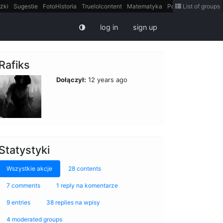
żki
Sugestie
FotoHistoria
Truelolcontent
Matematyka
Polska
List of groups
intern
log in
sign up
Rafiks
Dołączył:
12 years ago
Statystyki
Wszystkie akcje
28 contents
7 comments
1 reply na komentarze
9 entries
38 replies na wpisy
4 moderated groups