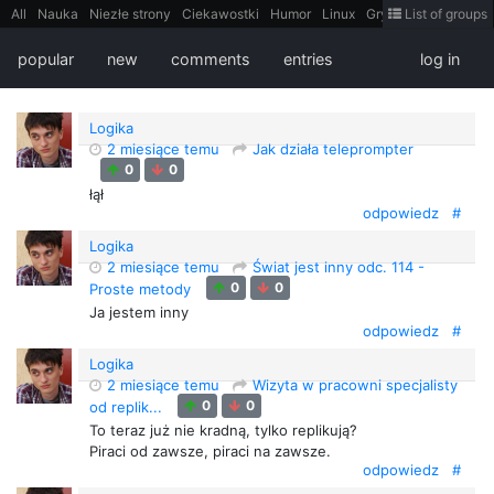
All
Nauka
Niezłe strony
Ciekawostki
Humor
Linux
Gry
Teh
List of groups
Strimoid
Programowanie
CiekaweMiejsca
Historia
LiveHack
Bezpieczeństwo
Książki
Sugestie
FotoHistoria
Truelolcontent
popular
new
comments
entries
log in
Matematyka
Polska
intern
EarthPorn
Fizyka
FilmyDokumentalne
gify
Cytaty
Mapy
Film
Android
itt
Tradycyjne gry
Logika
2 miesiące temu
Jak działa teleprompter
0
0
łął
odpowiedz
#
Logika
2 miesiące temu
Świat jest inny odc. 114 -
0
0
Proste metody
Ja jestem inny
odpowiedz
#
Logika
2 miesiące temu
Wizyta w pracowni specjalisty
0
0
od replik...
To teraz już nie kradną, tylko replikują?
Piraci od zawsze, piraci na zawsze.
odpowiedz
#