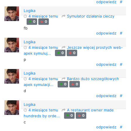
odpowiedz
#
Logika
4 miesiące temu
Symulator działania cieczy
0
0
fb
odpowiedz
#
Logika
4 miesiące temu
Jeszcze więcej prostych web-
0
0
apek symuluj...
p
odpowiedz
#
Logika
4 miesiące temu
Bardzo dużo szczegółowych
0
0
apek symulacji...
d
odpowiedz
#
Logika
4 miesiące temu
A restaurant owner made
0
0
hundreds by orde...
c
odpowiedz
#