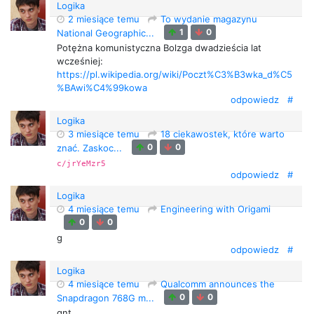
Logika
2 miesiące temu
To wydanie magazynu
1
0
National Geographic...
Potężna komunistyczna Bolzga dwadzieścia lat
wcześniej:
https://pl.wikipedia.org/wiki/Poczt%C3%B3wka_d%C5
%BAwi%C4%99kowa
odpowiedz
#
Logika
3 miesiące temu
18 ciekawostek, które warto
0
0
znać. Zaskoc...
c/jrYeMzr5
odpowiedz
#
Logika
4 miesiące temu
Engineering with Origami
0
0
g
odpowiedz
#
Logika
4 miesiące temu
Qualcomm announces the
0
0
Snapdragon 768G m...
qnt