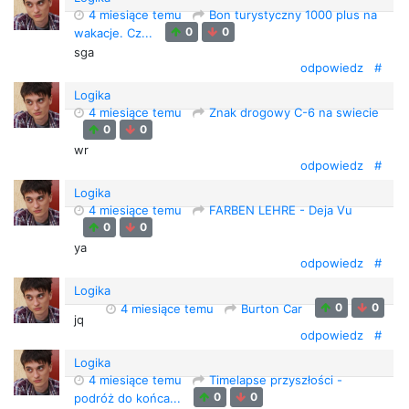
4 miesiące temu
Bon turystyczny 1000 plus na
0
0
wakacje. Cz...
sga
odpowiedz
#
Logika
4 miesiące temu
Znak drogowy C-6 na swiecie
0
0
wr
odpowiedz
#
Logika
4 miesiące temu
FARBEN LEHRE - Deja Vu
0
0
ya
odpowiedz
#
Logika
0
0
4 miesiące temu
Burton Car
jq
odpowiedz
#
Logika
4 miesiące temu
Timelapse przyszłości -
0
0
podróż do końca...