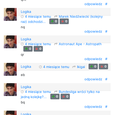
odpowiedz
#
Logika
4 miesiące temu
Marek Niedźwiecki (kolejny
0
0
raz) odchodzi...
nq
odpowiedz
#
Logika
4 miesiące temu
Astronaut Ape - Astropath
0
0
qr
odpowiedz
#
Logika
0
0
4 miesiące temu
Ikigai
eb
odpowiedz
#
Logika
4 miesiące temu
Bundesliga wróci tylko na
0
0
jedną kolejkę?...
bq
odpowiedz
#
Logika