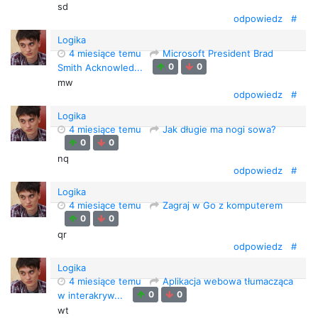
sd
odpowiedz
#
Logika
4 miesiące temu
Microsoft President Brad
0
0
Smith Acknowled...
mw
odpowiedz
#
Logika
4 miesiące temu
Jak długie ma nogi sowa?
0
0
nq
odpowiedz
#
Logika
4 miesiące temu
Zagraj w Go z komputerem
0
0
qr
odpowiedz
#
Logika
4 miesiące temu
Aplikacja webowa tłumacząca
0
0
w interakryw...
wt