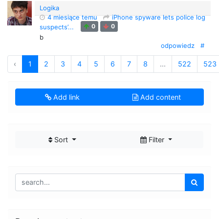
Logika
4 miesiące temu
iPhone spyware lets police log
0
0
suspects’...
b
odpowiedz
#
‹
1
2
3
4
5
6
7
8
...
522
523
Add link
Add content
Sort
Filter