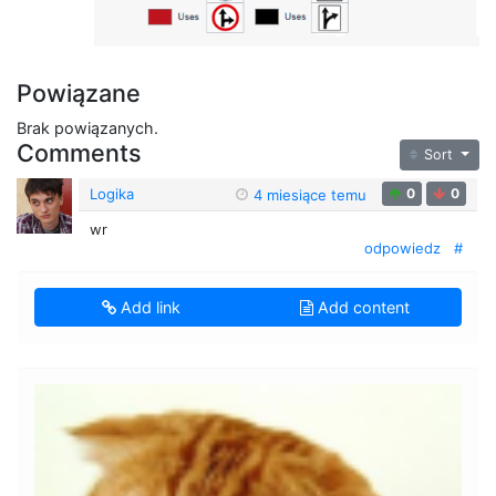
Powiązane
Brak powiązanych.
Comments
Sort
Logika
0
0
4 miesiące temu
wr
odpowiedz
#
Add link
Add content