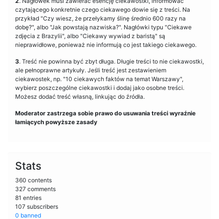
2
. Nagłówek musi zawierać esencję ciekawostki, informować
czytającego konkretnie czego ciekawego dowie się z treści. Na
przykład "Czy wiesz, że przełykamy ślinę średnio 600 razy na
dobę?", albo "Jak powstają nazwiska?". Nagłówki typu "Ciekawe
zdjęcia z Brazylii", albo "Ciekawy wywiad z baristą" są
nieprawidłowe, ponieważ nie informują co jest takiego ciekawego.
3
. Treść nie powinna być zbyt długa. Długie treści to nie ciekawostki,
ale pełnoprawne artykuły. Jeśli treść jest zestawieniem
ciekawostek, np. "10 ciekawych faktów na temat Warszawy",
wybierz poszczególne ciekawostki i dodaj jako osobne treści.
Możesz dodać treść własną, linkując do źródła.
Moderator zastrzega sobie prawo do usuwania treści wyraźnie
łamiących powyższe zasady
Stats
360 contents
327 comments
81 entries
107 subscribers
0 banned