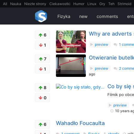
All
Nauka
Niezłe strony
Ciekawostki
Humor
Linux
Gry
Teh
Strimoid
EarthPorn
Fizyka
FilmyDokumentalne
gify
Cytaty
Mapy
Film
Android
Fizyka
new
comments
ent
Why are adverts 
6
preview
1 comme
1
Otwieranie butel
7
preview
2 comme
1
ago
Co by się 
8
Filmik po obc
0
preview
10 years a
Wahadło Foucaulta
6
1 comment
Fizyka
shzgfx
wik