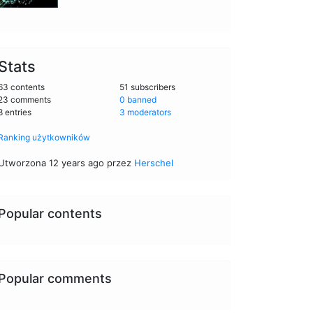
Stats
63 contents
51 subscribers
23 comments
0 banned
8 entries
3 moderators
Ranking użytkowników
Utworzona 12 years ago przez
Herschel
Popular contents
Popular comments