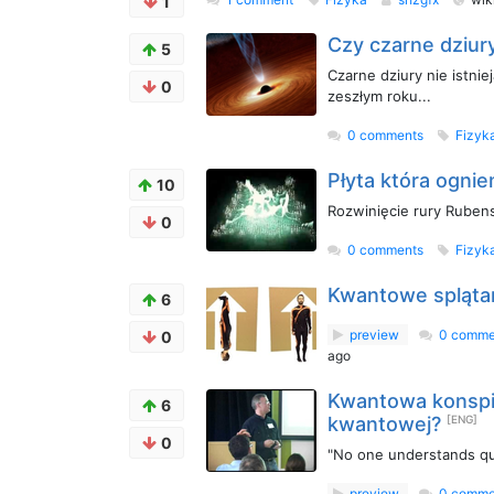
1
Czy czarne dziury
5
Czarne dziury nie istnie
0
zeszłym roku...
0 comments
Fizyk
Płyta która ogni
10
Rozwinięcie rury Ruben
0
0 comments
Fizyk
Kwantowe splątan
6
preview
0 comme
0
ago
Kwantowa konspir
6
kwantowej?
[ENG]
0
"No one understands q
preview
0 comme