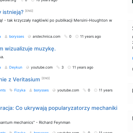
 istnieją?
[ENG]
ją! - tak krzyczały nagłówki po publikacji Mersini-Houghton w
a
borysses
arstechnica.com
0
11 years ago
em wizualizuje muzykę.
sa.
a
Deykun
youtube.com
3
11 years ago
ie z Veritasium
[ENG]
nts
Fizyka
borysses
youtube.com
0
11 years
acja: Co ukrywają popularyzatorzy mechaniki
uantum mechanics" - Richard Feynman
nts
Fizyka
borysses
youtube.com
0
11 years