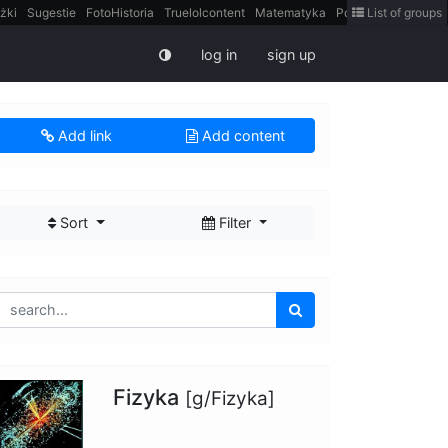
żki
Sugestie
FotoHistoria
Truelolcontent
Matematyka
Polska
List of groups
intern
log in
sign up
Add link
Add content
Sort
Filter
Fizyka
[g/Fizyka]