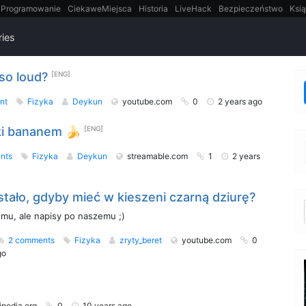
Programowanie
CiekaweMiejsca
Historia
LiveHack
Bezpieczeństwo
Ksią
itt
Tradycyjne gry
ries
so loud?
[ENG]
nt
Fizyka
Deykun
youtube.com
0
2 years ago
ki bananem 🍌
[ENG]
nts
Fizyka
Deykun
streamable.com
1
2 years
stało, gdyby mieć w kieszeni czarną dziurę?
emu, ale napisy po naszemu ;)
2 comments
Fizyka
zryty_beret
youtube.com
0
go
ipedia.org
0
10 years ago