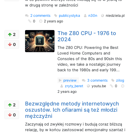
w drugą stronę w zależności
2 comments
publicystyka
n30n
niedziela.pl
0
2 years ago
The Z80 CPU - 1976 to
2
2024
0
The Z80 CPU: Powering the Best
Loved Home Computers and
Consoles of the 80s and 90sIn this
video, we take a nostalgic journey
back to the 1980s and early 199...
preview
3 comments
zilog
zryty_beret
youtu.be
0
2 years ago
Bezwzględne metody internetowych
2
oszustów. Ich ofiarami są też młodzi
0
mężczyźni
Zaczynają od zwykłej rozmowy i budują coraz bliższą
relację, by w końcu zastosować emocjonalny szantaż i