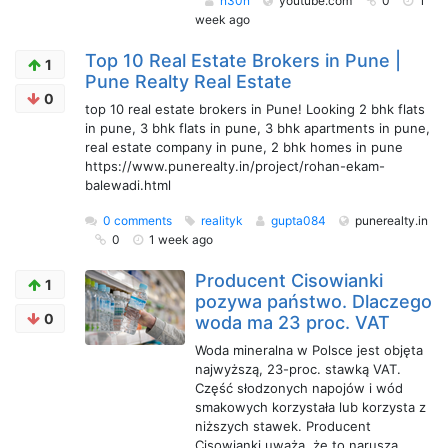
n30n
youtube.com
0
1
week ago
Top 10 Real Estate Brokers in Pune |
1
Pune Realty Real Estate
0
top 10 real estate brokers in Pune! Looking 2 bhk flats
in pune, 3 bhk flats in pune, 3 bhk apartments in pune,
real estate company in pune, 2 bhk homes in pune
https://www.punerealty.in/project/rohan-ekam-
balewadi.html
0 comments
realityk
gupta084
punerealty.in
0
1 week ago
Producent Cisowianki
1
pozywa państwo. Dlaczego
0
woda ma 23 proc. VAT
Woda mineralna w Polsce jest objęta
najwyższą, 23-proc. stawką VAT.
Część słodzonych napojów i wód
smakowych korzystała lub korzysta z
niższych stawek. Producent
Cisowianki uważa, że to narusza