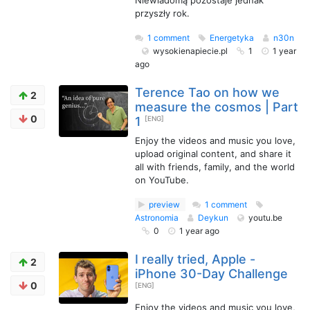
Niewiadomą pozostaje jednak
przyszły rok.
1 comment
Energetyka
n30n
wysokienapiecie.pl
1
1 year
ago
Terence Tao on how we
2
measure the cosmos | Part
0
1
[ENG]
Enjoy the videos and music you love,
upload original content, and share it
all with friends, family, and the world
on YouTube.
preview
1 comment
Astronomia
Deykun
youtu.be
0
1 year ago
I really tried, Apple -
2
iPhone 30-Day Challenge
0
[ENG]
Enjoy the videos and music you love,