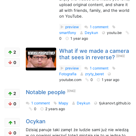
upload original content, and share it
all with friends, family, and the world
on YouTube.
preview
1 comment
smartfony
Deykun
youtu.be
0
1 year ago
What if we made a camera
2
that sees in reverse?
[ENG]
0
preview
1 comment
Fotografia
zryty_beret
youtube.com
0
1 year ago
Notable people
[ENG]
2
1 comment
Mapy
Deykun
tjukanovt.github.io
0
0
2 years ago
Ocykan
1
Dzisiaj panuje taki zamęt że ludzie sami już nie wiedzą
0
w co powinni wierzyć toteż miotają się to w jedną to