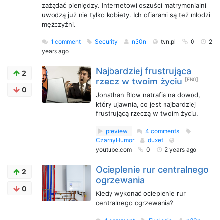
zażądać pieniędzy. Internetowi oszuści matrymonialni
uwodzą już nie tylko kobiety. Ich ofiarami są też młodzi
mężczyźni.
1 comment
Security
n30n
tvn.pl
0
2
years ago
Najbardziej frustrująca
2
rzecz w twoim życiu
[ENG]
0
Jonathan Blow natrafia na dowód,
który ujawnia, co jest najbardziej
frustrującą rzeczą w twoim życiu.
preview
4 comments
CzarnyHumor
duxet
youtube.com
0
2 years ago
Ocieplenie rur centralnego
2
ogrzewania
0
Kiedy wykonać ocieplenie rur
centralnego ogrzewania?