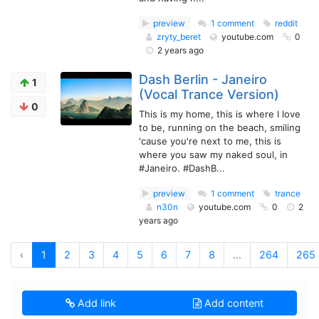
preview
1 comment
reddit
zryty_beret
youtube.com
0
2 years ago
Dash Berlin - Janeiro
1
(Vocal Trance Version)
0
This is my home, this is where I love
to be, running on the beach, smiling
'cause you're next to me, this is
where you saw my naked soul, in
#Janeiro. #DashB...
preview
1 comment
trance
n30n
youtube.com
0
2
years ago
‹
1
2
3
4
5
6
7
8
...
264
265
Add link
Add content