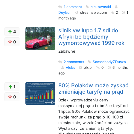
1 comment
ciekawostki
Deykun
streamable.com
2
1
month ago
silnik vw lupo 1.7 sdi do
4
Afryki bo będziemy
0
wymontowywać 1999 rok
Zabawne
2 comments
SamochodyZDusza
Aleks
olx.pl
0
6 months
ago
80% Polaków może zyskać
1
zmieniając taryfę na prąd
0
Dzięki wprowadzeniu ceny
maksymalnej prądu i obniżce taryf od
1 lipca, 80% Polaków może ograniczyć
swoje rachunki za prąd o 10-100 zł
miesięcznie, w zależności od zużycia.
Wystarczy, że zmienią taryfę.