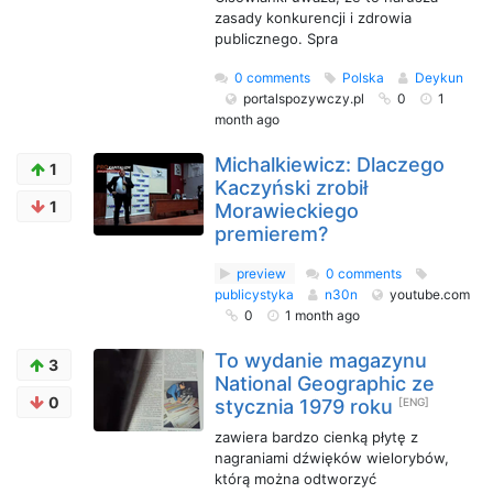
zasady konkurencji i zdrowia
publicznego. Spra
0 comments
Polska
Deykun
portalspozywczy.pl
0
1
month ago
Michalkiewicz: Dlaczego
1
Kaczyński zrobił
1
Morawieckiego
premierem?
preview
0 comments
publicystyka
n30n
youtube.com
0
1 month ago
To wydanie magazynu
3
National Geographic ze
0
stycznia 1979 roku
[ENG]
zawiera bardzo cienką płytę z
nagraniami dźwięków wielorybów,
którą można odtworzyć