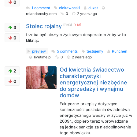
0
1 comment
ciekawostki
duxet
rolandcrosby.com
0
2 years ago
Stolec rojalny
[ENG]
[+18]
3
trzeba być niezłym życiowym desperatem żeby w to
0
kliknąć
preview
5 comments
testujemy
Runchen
livetime.pl
0
2 years ago
Od kwietnia świadectwo
2
charakterystyki
0
energetycznej niezbędne
do sprzedaży i wynajmu
domów
Faktyczne przepisy dotyczące
konieczności posiadania świadectwa
energetycznego weszły w życie już w
2009r., dopiero teraz wprowadzane
są jednak sankcje za niedopilnowanie
tego obowiązku.