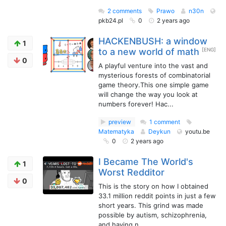
2 comments
Prawo
n30n
pkb24.pl
0
2 years ago
HACKENBUSH: a window
1
to a new world of math
[ENG]
0
A playful venture into the vast and
mysterious forests of combinatorial
game theory.This one simple game
will change the way you look at
numbers forever! Hac...
preview
1 comment
Matematyka
Deykun
youtu.be
0
2 years ago
I Became The World's
1
Worst Redditor
0
This is the story on how I obtained
33.1 million reddit points in just a few
short years. This grind was made
possible by autism, schizophrenia,
and having n...