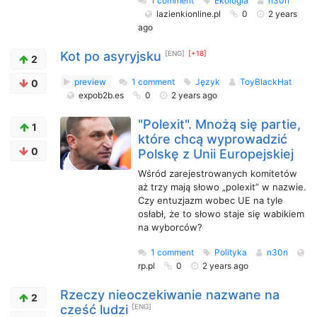
1 comment
Ekologia
n30n
lazienkionline.pl
0
2 years
ago
Kot po asyryjsku
[ENG]
[+18]
2
preview
1 comment
Język
ToyBlackHat
0
expob2b.es
0
2 years ago
"Polexit". Mnożą się partie,
1
które chcą wyprowadzić
0
Polskę z Unii Europejskiej
Wśród zarejestrowanych komitetów
aż trzy mają słowo „polexit” w nazwie.
Czy entuzjazm wobec UE na tyle
osłabł, że to słowo staje się wabikiem
na wyborców?
1 comment
Polityka
n30n
rp.pl
0
2 years ago
Rzeczy nieoczekiwanie nazwane na
2
cześć ludzi
[ENG]