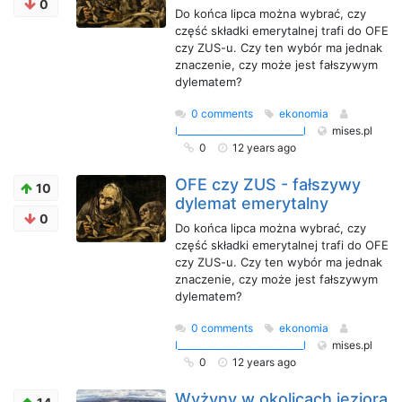
0
Do końca lipca można wybrać, czy
część składki emerytalnej trafi do OFE
czy ZUS-u. Czy ten wybór ma jednak
znaczenie, czy może jest fałszywym
dylematem?
0 comments
ekonomia
l____________________________l
mises.pl
0
12 years ago
OFE czy ZUS - fałszywy
10
dylemat emerytalny
0
Do końca lipca można wybrać, czy
część składki emerytalnej trafi do OFE
czy ZUS-u. Czy ten wybór ma jednak
znaczenie, czy może jest fałszywym
dylematem?
0 comments
ekonomia
l____________________________l
mises.pl
0
12 years ago
Wyżyny w okolicach jeziora