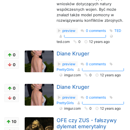
wniosków dotyczących natury
współczesnych wojen. Być może
znalazł także model pomocny w
rozwiązywaniu konfliktów zbrojnych.
preview
0 comments
TED
l____________________________l
ted.com
0
12 years ago
Diane Kruger
0
preview
0 comments
0
PrettyGirls
l____________________________l
imgur.com
0
12 years ago
Diane Kruger
0
preview
0 comments
0
PrettyGirls
l____________________________l
imgur.com
0
12 years ago
OFE czy ZUS - fałszywy
10
dylemat emerytalny