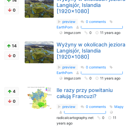
14
Langisjór, Islandia
0
[1920x1080]
preview
0 comments
EarthPorn
l____________________________l
imgur.com
0
11 years ago
Wyżyny w okolicach jeziora
14
Langisjór, Islandia
0
[1920x1080]
preview
0 comments
EarthPorn
l____________________________l
imgur.com
0
11 years ago
Ile razy przy powitaniu
4
całują Francuzi?
0
preview
0 comments
Mapy
l____________________________l
radicalcartography.net
0
11
years ago