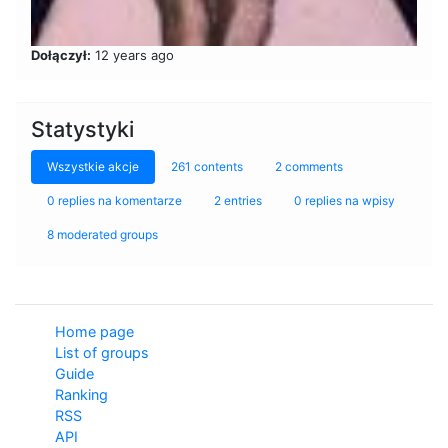
Dołączył:
12 years ago
Statystyki
Wszystkie akcje
261 contents
2 comments
0 replies na komentarze
2 entries
0 replies na wpisy
8 moderated groups
Home page
List of groups
Guide
Ranking
RSS
API