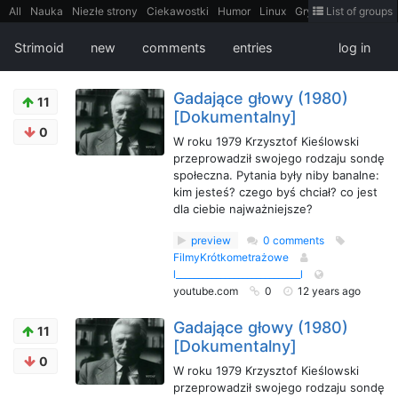
All
Nauka
Niezłe strony
Ciekawostki
Humor
Linux
Gry
Teh
List of groups
Strimoid
Programowanie
CiekaweMiejsca
Historia
LiveHack
Bezpieczeństwo
Książki
Sugestie
FotoHistoria
Truelolcontent
Strimoid
new
comments
entries
log in
Matematyka
Polska
intern
EarthPorn
Fizyka
FilmyDokumentalne
gify
Cytaty
Mapy
Film
Android
itt
Tradycyjne gry
Gadające głowy (1980)
11
[Dokumentalny]
0
W roku 1979 Krzysztof Kieślowski
przeprowadził swojego rodzaju sondę
społeczna. Pytania były niby banalne:
kim jesteś? czego byś chciał? co jest
dla ciebie najważniejsze?
preview
0 comments
FilmyKrótkometrażowe
l____________________________l
youtube.com
0
12 years ago
Gadające głowy (1980)
11
[Dokumentalny]
0
W roku 1979 Krzysztof Kieślowski
przeprowadził swojego rodzaju sondę