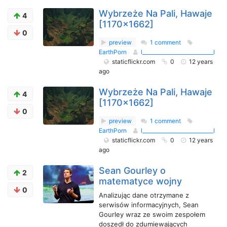
Wybrzeże Na Pali, Hawaje
4
[1170x1662]
0
preview
1 comment
EarthPorn
l____________________________l
staticflickr.com
0
12 years
ago
Wybrzeże Na Pali, Hawaje
4
[1170x1662]
0
preview
1 comment
EarthPorn
l____________________________l
staticflickr.com
0
12 years
ago
Sean Gourley o
2
matematyce wojny
0
Analizując dane otrzymane z
serwisów informacyjnych, Sean
Gourley wraz ze swoim zespołem
doszedł do zdumiewających