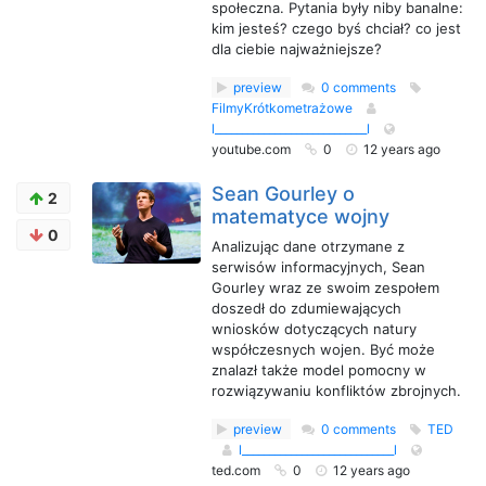
społeczna. Pytania były niby banalne:
kim jesteś? czego byś chciał? co jest
dla ciebie najważniejsze?
preview
0 comments
FilmyKrótkometrażowe
l____________________________l
youtube.com
0
12 years ago
Sean Gourley o
2
matematyce wojny
0
Analizując dane otrzymane z
serwisów informacyjnych, Sean
Gourley wraz ze swoim zespołem
doszedł do zdumiewających
wniosków dotyczących natury
współczesnych wojen. Być może
znalazł także model pomocny w
rozwiązywaniu konfliktów zbrojnych.
preview
0 comments
TED
l____________________________l
ted.com
0
12 years ago