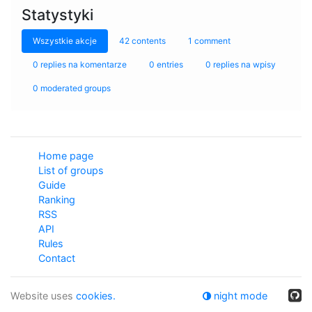
Statystyki
Wszystkie akcje
42 contents
1 comment
0 replies na komentarze
0 entries
0 replies na wpisy
0 moderated groups
Home page
List of groups
Guide
Ranking
RSS
API
Rules
Contact
Website uses
cookies.
night mode