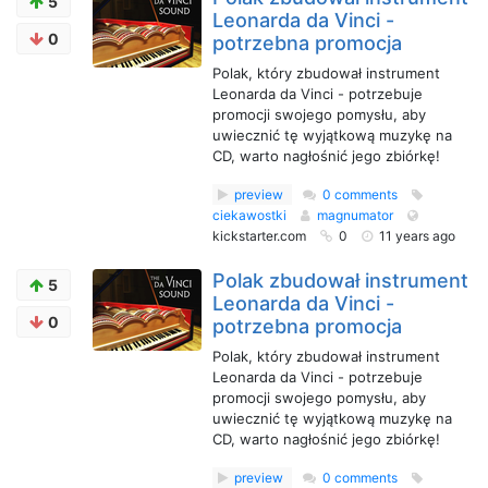
5
Leonarda da Vinci -
0
potrzebna promocja
Polak, który zbudował instrument
Leonarda da Vinci - potrzebuje
promocji swojego pomysłu, aby
uwiecznić tę wyjątkową muzykę na
CD, warto nagłośnić jego zbiórkę!
preview
0 comments
ciekawostki
magnumator
kickstarter.com
0
11 years ago
Polak zbudował instrument
5
Leonarda da Vinci -
0
potrzebna promocja
Polak, który zbudował instrument
Leonarda da Vinci - potrzebuje
promocji swojego pomysłu, aby
uwiecznić tę wyjątkową muzykę na
CD, warto nagłośnić jego zbiórkę!
preview
0 comments