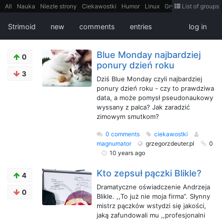
All
Nauka
Niezłe strony
Ciekawostki
Humor
Linux
Gry
Teh
List of groups
Strimoid
Programowanie
CiekaweMiejsca
Historia
LiveHack
Bezpieczeństwo
Książki
Sugestie
FotoHistoria
Truelolcontent
Strimoid
new
comments
entries
log in
Matematyka
Polska
intern
EarthPorn
Fizyka
FilmyDokumentalne
gify
Cytaty
Mapy
Film
Android
itt
Tradycyjne gry
Blue Monday najbardziej
0
ponury dzień roku
3
Dziś Blue Monday czyli najbardziej
ponury dzień roku - czy to prawdziwa
data, a może pomysł pseudonaukowy
wyssany z palca? Jak zaradzić
zimowym smutkom?
0 comments
ciekawostki
magnumator
grzegorzdeuter.pl
0
10 years ago
Kto zepsuł pączki Blikle?
4
Dramatyczne oświadczenie Andrzeja
0
Blikle. ,,To już nie moja firma”. Słynny
mistrz pączków wstydzi się jakości,
jaką zafundowali mu ,,profesjonalni