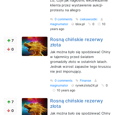
LG, czyli jak nagłośnić lekceważenie
klienta przez wystawienie aukcji-
protestu na allegro
0 comments
ciekawostki
magnumator
blox.pl
0
10
years ago
Rosną chińskie rezerwy
7
złota
0
Jak można było się spodziewać Chiny
w tajemnicy przed światem
gromadziły złoto w ostatnich latach.
Jednak wzrost zapasów tego kruszcu
nie jest imponujący.
0 comments
Finanse
magnumator
rynekzlota24.pl
0
10 years ago
Rosną chińskie rezerwy
7
złota
0
Jak można było się spodziewać Chiny