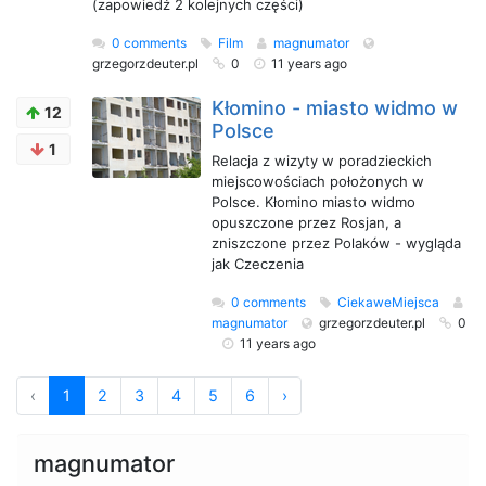
(zapowiedź 2 kolejnych części)
0 comments
Film
magnumator
grzegorzdeuter.pl
0
11 years ago
Kłomino - miasto widmo w
12
Polsce
1
Relacja z wizyty w poradzieckich
miejscowościach położonych w
Polsce. Kłomino miasto widmo
opuszczone przez Rosjan, a
zniszczone przez Polaków - wygląda
jak Czeczenia
0 comments
CiekaweMiejsca
magnumator
grzegorzdeuter.pl
0
11 years ago
‹
1
2
3
4
5
6
›
magnumator