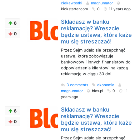
ciekawostki
magnumator
kickstarter.com
0
11 years ago
Składasz w banku
6
reklamację? Wreszcie
0
będzie ustawa, która każe
mu się streszczać!
Przez Sejm udało się przepchnąć
ustawę, która zobowiązuje
bankowców i innych finansistów do
odpowiedzenia klientowi na każdą
reklamację w ciągu 30 dni.
3 comments
ekonomia
magnumator
blox.pl
0
11
years ago
Składasz w banku
6
reklamację? Wreszcie
0
będzie ustawa, która każe
mu się streszczać!
Przez Sejm udało się przepchnąć