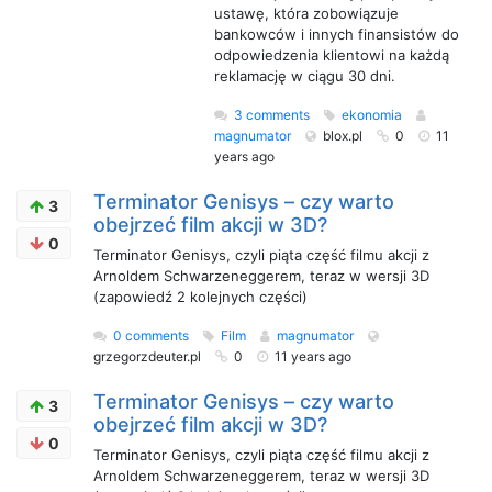
ustawę, która zobowiązuje
bankowców i innych finansistów do
odpowiedzenia klientowi na każdą
reklamację w ciągu 30 dni.
3 comments
ekonomia
magnumator
blox.pl
0
11
years ago
Terminator Genisys – czy warto
3
obejrzeć film akcji w 3D?
0
Terminator Genisys, czyli piąta część filmu akcji z
Arnoldem Schwarzeneggerem, teraz w wersji 3D
(zapowiedź 2 kolejnych części)
0 comments
Film
magnumator
grzegorzdeuter.pl
0
11 years ago
Terminator Genisys – czy warto
3
obejrzeć film akcji w 3D?
0
Terminator Genisys, czyli piąta część filmu akcji z
Arnoldem Schwarzeneggerem, teraz w wersji 3D