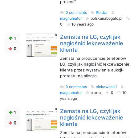
prezesi”.
0 comments
Polska
magnumator
polskanabogato.pl
0
10 years ago
Zemsta na LG, czyli jak
1
nagłośnić lekceważenie
0
klienta
Zemsta na producencie telefonów
LG, czyli jak nagłośnić lekceważenie
klienta przez wystawienie aukcji-
protestu na allegro
0 comments
ciekawostki
magnumator
blox.pl
0
10
years ago
Zemsta na LG, czyli jak
1
nagłośnić lekceważenie
0
klienta
Zemsta na producencie telefonów