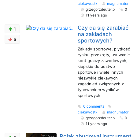
ciekawostki
magnumator
grzegorzdeuter.pl
0
11 years ago
Czy da się zarabiać
1
na zakładach
5
sportowych?
Zakłady sportowe, płytkość
rynku, przekręty, usuwanie
kont graczy zawodowych,
kiepskie doradztwo
sportowe i wiele innych
niezwykle ciekawych
zagadnień związanych z
typowaniem wyników
sportowych
0 comments
ciekawostki
magnumator
grzegorzdeuter.pl
0
11 years ago
Polak zbudował instrument