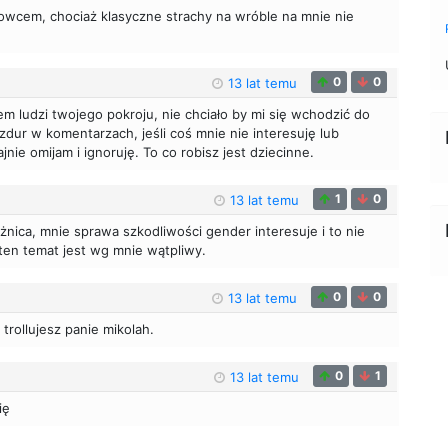
cowcem, chociaż klasyczne strachy na wróble na mnie nie
0
0
13 lat temu
em ludzi twojego pokroju, nie chciało by mi się wchodzić do
dur w komentarzach, jeśli coś mnie nie interesuję lub
nie omijam i ignoruję. To co robisz jest dziecinne.
1
0
13 lat temu
óżnica, mnie sprawa szkodliwości gender interesuje i to nie
ten temat jest wg mnie wątpliwy.
0
0
13 lat temu
i trollujesz panie mikolah.
0
1
13 lat temu
ię