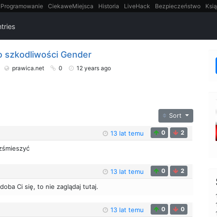
Programowanie
CiekaweMiejsca
Historia
LiveHack
Bezpieczeństwo
Ksią
itt
Tradycyjne gry
tries
o szkodliwości Gender
prawica.net
0
12 years ago
Sort
0
2
13 lat temu
ozśmieszyć
0
2
13 lat temu
odoba Ci się, to nie zaglądaj tutaj.
0
0
13 lat temu