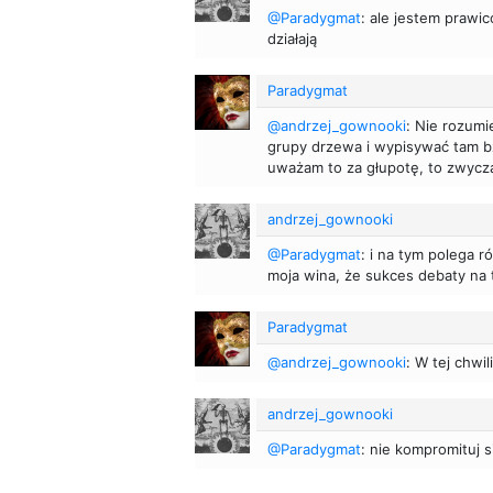
@Paradygmat
: ale jestem prawi
działają
Paradygmat
@andrzej_gownooki
: Nie rozumi
grupy drzewa i wypisywać tam bz
uważam to za głupotę, to zwyczaj
andrzej_gownooki
@Paradygmat
: i na tym polega r
moja wina, że sukces debaty na 
Paradygmat
@andrzej_gownooki
: W tej chwil
andrzej_gownooki
@Paradygmat
: nie kompromituj s