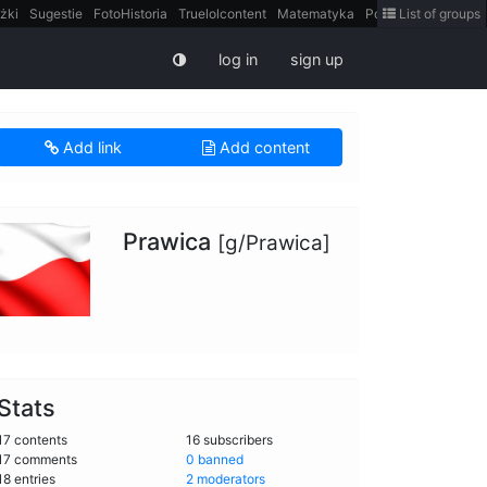
żki
Sugestie
FotoHistoria
Truelolcontent
Matematyka
Polska
List of groups
intern
log in
sign up
Add link
Add content
Prawica
[g/Prawica]
Stats
17 contents
16 subscribers
17 comments
0 banned
18 entries
2 moderators