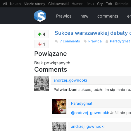
All
Nauka
Niezłe strony
Ciekawostki
Humor
Linux
Gry
Teh
Strimoid
EarthPorn
Fizyka
FilmyDokumentalne
gify
Cytaty
Mapy
Film
Android
Prawica
new
comments
en
Sukces warszawskiej debaty 
4
7 comments
Prawica
Paradygmat
1
Powiązane
Brak powiązanych.
Comments
andrzej_gownooki
Potwierdzam sukces, udało im się mnie r
Paradygmat
@andrzej_gownooki
: Jeśli nie p
andrzej_gownooki