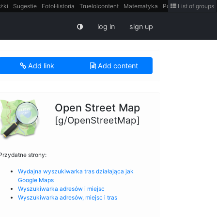
żki
Sugestie
FotoHistoria
Truelolcontent
Matematyka
Polska
List of groups
intern
log in
sign up
Add link
Add content
Open Street Map
[g/OpenStreetMap]
Przydatne strony:
Wydajna wyszukiwarka tras działająca jak
Google Maps
Wyszukiwarka adresów i miejsc
Wyszukiwarka adresów, miejsc i tras