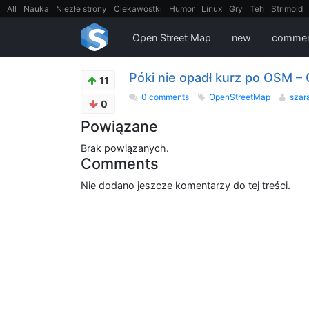
All
Nauka
Niezłe strony
Ciekawostki
Humor
Linux
Gry
Teh
Strimoid
EarthPorn
Fizyka
FilmyDokumentalne
gify
Cytaty
Mapy
Film
Android
Open Street Map
new
commen
Póki nie opadł kurz po OSM 
11
0 comments
OpenStreetMap
szar
0
Powiązane
Brak powiązanych.
Comments
Nie dodano jeszcze komentarzy do tej treści.