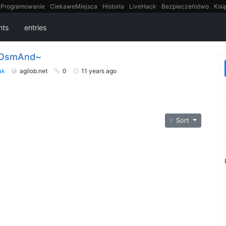
Programowanie
CiekaweMiejsca
Historia
LiveHack
Bezpieczeństwo
Ksią
itt
Tradycyjne gry
ts
entries
– OsmAnd~
ak
agilob.net
0
11 years ago
Sort