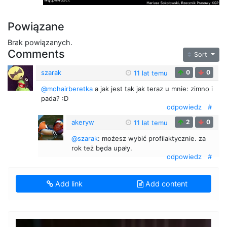
Powiązane
Brak powiązanych.
Comments
Sort
szarak
0
0
11 lat temu
@mohairberetka
a jak jest tak jak teraz u mnie: zimno i
pada? :D
odpowiedz
#
akeryw
2
0
11 lat temu
@szarak
: możesz wybić profilaktycznie. za
rok też będa upały.
odpowiedz
#
Add link
Add content