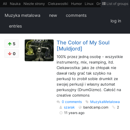
All
Nauka
Niezłe strony
Ciekawostki
Humor
Linux
Gry
Teh
List of groups
Strimoid
Programowanie
CiekaweMiejsca
Historia
LiveHack
Bezpieczeństwo
Książki
Sugestie
FotoHistoria
Truelolcontent
Muzyka metalowa
new
comments
Matematyka
Polska
intern
EarthPorn
Fizyka
FilmyDokumentalne
log in
gify
Cytaty
Mapy
Film
Android
itt
Tradycyjne gry
entries
The Color of My Soul
5
[Muldjord]
0
100% przez jedną osobę - wszystkie
instrumenty, mix, reamping, itd.
Ciekawostka: jako że chłopak nie
dawał rady grać tak szybko na
perkusji to zrobił sobie drumkit ze
swojej perkusji i własny automat
perkusyjny (DrumGizmo). Całość na
creative commons
0 comments
MuzykaMetalowa
szarak
bandcamp.com
2
11 years ago