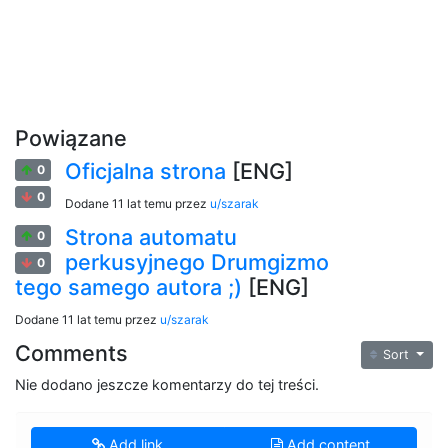
Powiązane
Oficjalna strona
[ENG]
0
0
Dodane
11 lat temu
przez
u/szarak
Strona automatu
0
perkusyjnego Drumgizmo
0
tego samego autora ;)
[ENG]
Dodane
11 lat temu
przez
u/szarak
Comments
Sort
Nie dodano jeszcze komentarzy do tej treści.
Add link
Add content