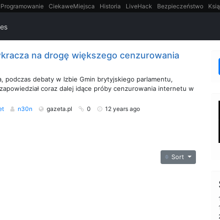
Programowanie
CiekaweMiejsca
Historia
LiveHack
Bezpieczeństwo
Ksią
itt
Tradycyjne gry
ies
wkracza na drogę większego cenzurowania
, podczas debaty w Izbie Gmin brytyjskiego parlamentu,
zapowiedział coraz dalej idące próby cenzurowania internetu w
et
n30n
gazeta.pl
0
12 years ago
Sort