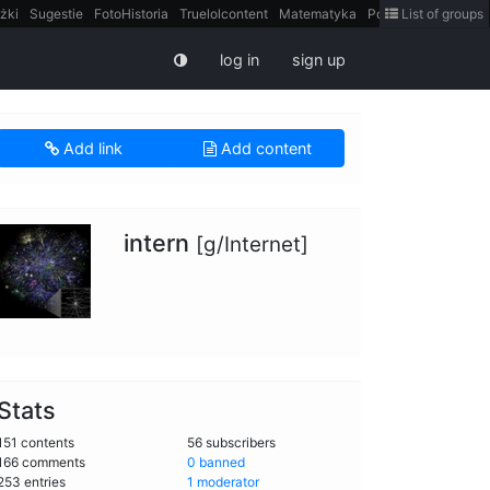
żki
Sugestie
FotoHistoria
Truelolcontent
Matematyka
Polska
List of groups
intern
log in
sign up
Add link
Add content
intern
[g/Internet]
Stats
151 contents
56 subscribers
166 comments
0 banned
253 entries
1 moderator