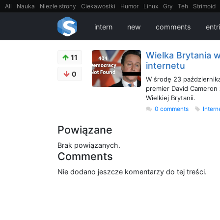
All
Nauka
Niezłe strony
Ciekawostki
Humor
Linux
Gry
Teh
Strimoid
EarthPorn
Fizyka
FilmyDokumentalne
gify
Cytaty
Mapy
Film
Android
intern
new
comments
entr
Wielka Brytania 
11
internetu
0
W środę 23 października
premier David Cameron 
Wielkiej Brytanii.
0 comments
Intern
Powiązane
Brak powiązanych.
Comments
Nie dodano jeszcze komentarzy do tej treści.