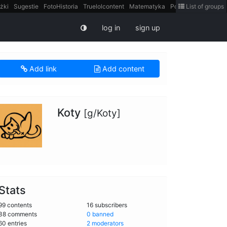
żki
Sugestie
FotoHistoria
Truelolcontent
Matematyka
Polska
List of groups
intern
log in
sign up
Add link
Add content
Koty
[g/Koty]
Stats
99 contents
16 subscribers
38 comments
0 banned
60 entries
2 moderators