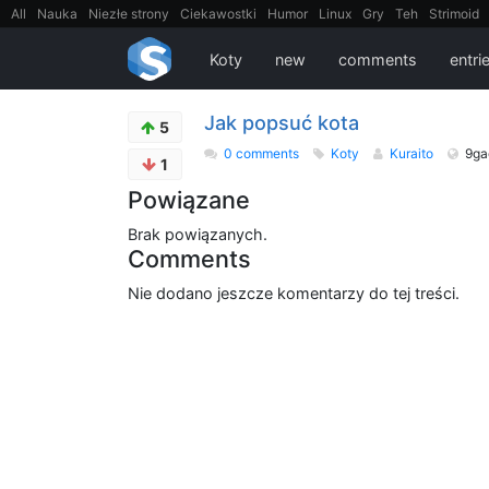
All
Nauka
Niezłe strony
Ciekawostki
Humor
Linux
Gry
Teh
Strimoid
EarthPorn
Fizyka
FilmyDokumentalne
gify
Cytaty
Mapy
Film
Android
Koty
new
comments
entri
Jak popsuć kota
5
0 comments
Koty
Kuraito
9ga
1
Powiązane
Brak powiązanych.
Comments
Nie dodano jeszcze komentarzy do tej treści.