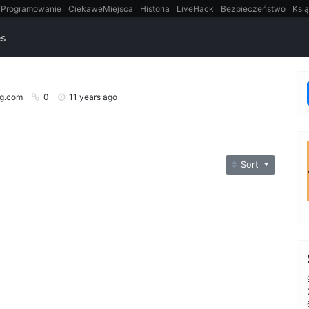
Programowanie
CiekaweMiejsca
Historia
LiveHack
Bezpieczeństwo
Ksią
itt
Tradycyjne gry
es
g.com
0
11 years ago
Sort