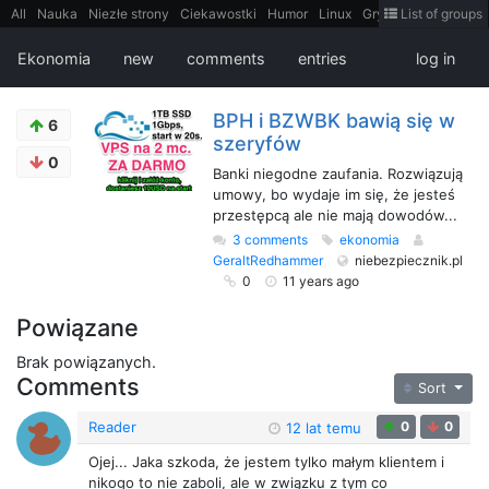
All
Nauka
Niezłe strony
Ciekawostki
Humor
Linux
Gry
Teh
List of groups
Strimoid
Programowanie
CiekaweMiejsca
Historia
LiveHack
Bezpieczeństwo
Książki
Sugestie
FotoHistoria
Truelolcontent
Ekonomia
new
comments
entries
log in
Matematyka
Polska
intern
EarthPorn
Fizyka
FilmyDokumentalne
gify
Cytaty
Mapy
Film
Android
itt
Tradycyjne gry
BPH i BZWBK bawią się w
6
szeryfów
0
Banki niegodne zaufania. Rozwiązują
umowy, bo wydaje im się, że jesteś
przestępcą ale nie mają dowodów...
3 comments
ekonomia
GeraltRedhammer
niebezpiecznik.pl
0
11 years ago
Powiązane
Brak powiązanych.
Comments
Sort
Reader
0
0
12 lat temu
Ojej... Jaka szkoda, że jestem tylko małym klientem i
nikogo to nie zaboli, ale w związku z tym co