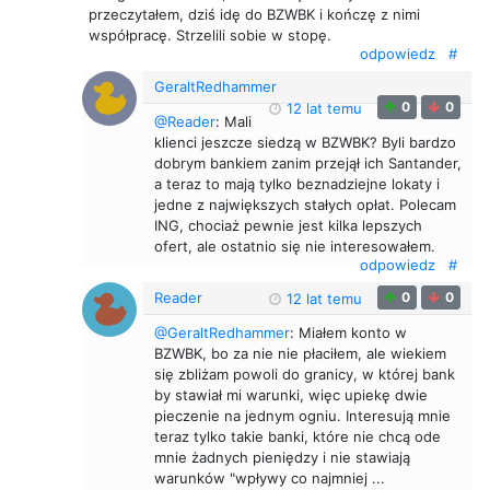
przeczytałem, dziś idę do BZWBK i kończę z nimi
współpracę. Strzelili sobie w stopę.
odpowiedz
#
GeraltRedhammer
0
0
12 lat temu
@Reader
: Mali
klienci jeszcze siedzą w BZWBK? Byli bardzo
dobrym bankiem zanim przejął ich Santander,
a teraz to mają tylko beznadziejne lokaty i
jedne z największych stałych opłat. Polecam
ING, chociaż pewnie jest kilka lepszych
ofert, ale ostatnio się nie interesowałem.
odpowiedz
#
Reader
0
0
12 lat temu
@GeraltRedhammer
: Miałem konto w
BZWBK, bo za nie nie płaciłem, ale wiekiem
się zbliżam powoli do granicy, w której bank
by stawiał mi warunki, więc upiekę dwie
pieczenie na jednym ogniu. Interesują mnie
teraz tylko takie banki, które nie chcą ode
mnie żadnych pieniędzy i nie stawiają
warunków "wpływy co najmniej ...