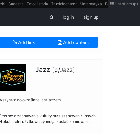
żki
Sugestie
FotoHistoria
Truelolcontent
Matematyka
Polska
List of groups
intern
log in
sign up
Add link
Add content
Jazz
[g/Jazz]
Wszystko co określane jest jazzem.
Prosimy o zachowanie kultury oraz szanowanie innych.
Niekulturalni użytkownicy mogą zostać zbanowani.