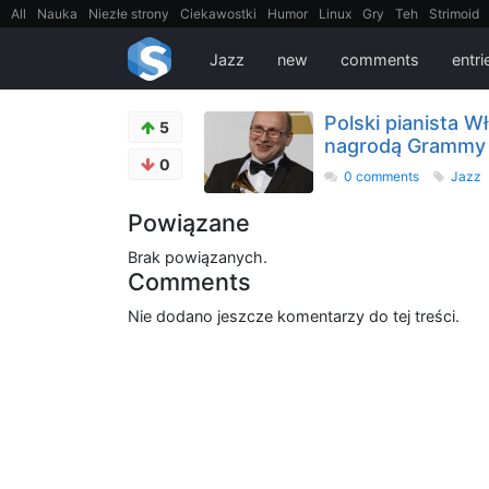
All
Nauka
Niezłe strony
Ciekawostki
Humor
Linux
Gry
Teh
Strimoid
EarthPorn
Fizyka
FilmyDokumentalne
gify
Cytaty
Mapy
Film
Android
Jazz
new
comments
entri
Polski pianista 
5
nagrodą Grammy
0
0 comments
Jazz
Powiązane
Brak powiązanych.
Comments
Nie dodano jeszcze komentarzy do tej treści.