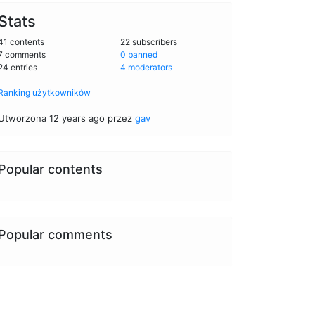
Stats
41 contents
22 subscribers
7 comments
0 banned
24 entries
4 moderators
Ranking użytkowników
Utworzona 12 years ago przez
gav
Popular contents
Popular comments