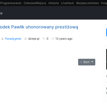
Programowanie
CiekaweMiejsca
Historia
LiveHack
Bezpieczeństwo
Ksią
itt
Tradycyjne gry
es
Włodek Pawlik uhonorowany prestiżową
Paradygmat
dzieje.pl
0
12 years ago
Sort