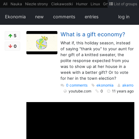
All
Nauka
Niezłe strony
Ciekawostki
Humor
Linux
Gry
Teh
List of groups
Strimoid
Programowanie
CiekaweMiejsca
Historia
LiveHack
Bezpieczeństwo
Książki
Sugestie
FotoHistoria
Truelolcontent
Ekonomia
new
comments
entries
log in
Matematyka
Polska
intern
EarthPorn
Fizyka
FilmyDokumentalne
gify
Cytaty
Mapy
Film
Android
itt
Tradycyjne gry
What is a gift economy?
5
What if, this holiday season, instead
0
of saying "thank you" to your aunt for
her gift of a knitted sweater, the
polite response expected from you
was to show up at her house in a
week with a better gift? Or to vote
for her in the town election?
0 comments
ekonomia
akerro
youtube.com
0
11 years ago