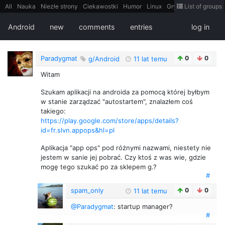
All
Nauka
Niezłe strony
Ciekawostki
Humor
Linux
Gry
Teh
List of groups
Strimoid
Programowanie
CiekaweMiejsca
Historia
LiveHack
Bezpieczeństwo
Książki
Sugestie
FotoHistoria
Truelolcontent
Android
new
comments
entries
log in
Matematyka
Polska
intern
EarthPorn
Fizyka
FilmyDokumentalne
gify
Cytaty
Mapy
Film
Android
itt
Tradycyjne gry
Paradygmat
0
0
g/Android
11 lat temu
Witam
Szukam aplikacji na androida za pomocą której byłbym
w stanie zarządzać "autostartem", znalazłem coś
takiego:
https://play.google.com/store/apps/details?
id=fr.slvn.appops&hl=pl
Aplikacja "app ops" pod różnymi nazwami, niestety nie
jestem w sanie jej pobrać. Czy ktoś z was wie, gdzie
mogę tego szukać po za sklepem g.?
#
spam_only
0
0
11 lat temu
@Paradygmat
: startup manager?
#