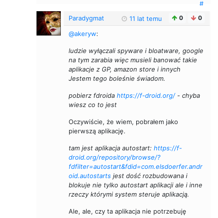
#
Paradygmat
0
0
11 lat temu
@akeryw
:
ludzie wyłączali spyware i bloatware, google
na tym zarabia więc musieli banować takie
aplikacje z GP, amazon store i innych
Jestem tego boleśnie świadom.
pobierz fdroida
https://f-droid.org/
- chyba
wiesz co to jest
Oczywiście, że wiem, pobrałem jako
pierwszą aplikację.
tam jest aplikacja autostart:
https://f-
droid.org/repository/browse/?
fdfilter=autostart&fdid=com.elsdoerfer.andr
oid.autostarts
jest dość rozbudowana i
blokuje nie tylko autostart aplikacji ale i inne
rzeczy którymi system steruje aplikacją.
Ale, ale, czy ta aplikacja nie potrzebuję