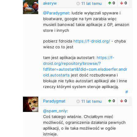
akeryw
0
0
11 lat temu
@Paradygmat
: ludzie wyłączali spyware i
bloatware, google na tym zarabia więc
musieli banować takie aplikacje z GP, amazon
store i innych
pobierz fdroida
https://f-droid.org/
- chyba
wiesz co to jest
tam jest aplikacja autostart:
https://f-
droid.org/repository/browse/?
fdfilter=autostart&fdid=com.elsdoerfer.andr
oid.autostarts
jest dość rozbudowana i
blokuje nie tylko autostart aplikacji ale i inne
rzeczy którymi system steruje aplikacją.
#
Paradygmat
0
0
11 lat temu
@spam_only
:
Coś takiego właśnie. Chciałbym mieć
możliwość, ograniczenia działania pewnych
apllikacji, o ile taka możliwość w ogóle
istnieje.