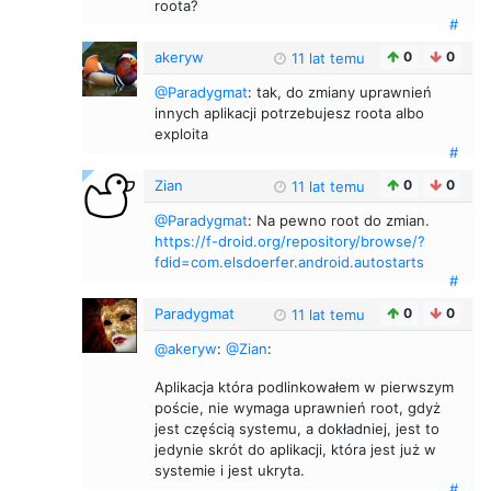
roota?
#
akeryw
0
0
11 lat temu
@Paradygmat
: tak, do zmiany uprawnień
innych aplikacji potrzebujesz roota albo
exploita
#
Zian
0
0
11 lat temu
@Paradygmat
: Na pewno root do zmian.
https://f-droid.org/repository/browse/?
fdid=com.elsdoerfer.android.autostarts
#
Paradygmat
0
0
11 lat temu
@akeryw
:
@Zian
:
Aplikacja która podlinkowałem w pierwszym
poście, nie wymaga uprawnień root, gdyż
jest częścią systemu, a dokładniej, jest to
jedynie skrót do aplikacji, która jest już w
systemie i jest ukryta.
#