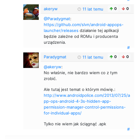
akeryw
0
0
11 lat temu
@Paradygmat
:
https://github.com/slvn/android-appops-
launcher/releases
działanie tej aplikacji
będzie zależne od ROMu i producenta
urządzenia.
#
Paradygmat
0
0
11 lat temu
@akeryw
:
No właśnie, nie bardzo wiem co z tym
zrobić.
Ale tutaj jest temat o którym mówię.:
http://www.androidpolice.com/2013/07/25/a
pp-ops-android-4-3s-hidden-app-
permission-manager-control-permissions-
for-individual-apps/
Tylko nie wiem jak ściągnąć .apk
#