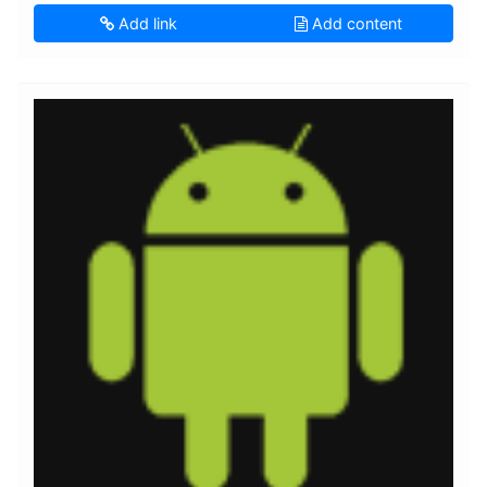
Add link
Add content