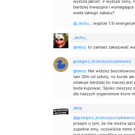
wyższa jakość -> wyższe ceny, ni
bardziej inwazyjna i wymagająca (
wada takiego zakazu?
@_lechu_
: wypicie 1.5l energety
_lechu_
@derp
: to zamiast zakazywać ws
grzegorz_brzeczyszczykiewicz
@derp
: Nie widzisz bezcelowosc
tam 30m od szkoly, no kurde ale
smakuje bardziej bo inaczej jest
beda kupowac. Spoko cieszysz s
dla naszych organizmow ktore m
derp
@grzegorz_brzeczyszczykiewicz
przepis o tym, że nie można spr
zupełnie inny, oczywiście mimo 
jest bardziej upierdliwe co pewn