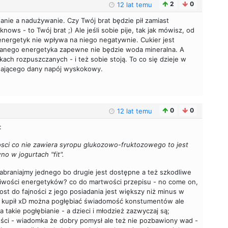
2
0
12 lat temu
anie a nadużywanie. Czy Twój brat będzie pił zamiast
ows - to Twój brat ;) Ale jeśli sobie pije, tak jak mówisz, od
 energetyk nie wpływa na niego negatywnie. Cukier jest
zanego energetyka zapewne nie będzie woda mineralna. A
ach rozpuszczanych - i też sobie stoją. To co się dzieje w
edającego dany napój wyskokowy.
0
0
12 lat temu
:
kosci co nie zawiera syropu glukozowo-fruktozowego to jest
o w jogurtach "fit".
abraniajmy jednego bo drugie jest dostępne a też szkodliwe
odliwości energetyków? co do martwości przepisu - no come on,
ost do fajności z jego posiadania jest większy niż minus w
to kupił xD można pogłębiać świadomość konstumentów ale
na takie pogłębianie - a dzieci i młodzież zazwyczaj są;
ści - wiadomka że dobry pomysł ale też nie pozbawiony wad -