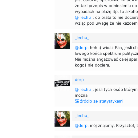
że taki przepis w odniesieniu do
wypadach na plażę itp. to alkoho
@_lechu_
: do brata to nie docie
wziąć pod uwagę że nie każdemu
_lechu_
@derp
: heh :) wiesz Pan, jeśli 
lewego końca spektrum polityczn
Nie można angażować całej apara
kogoś nie dociera.
derp
@_lechu_
: jeśli tych osób którym
można
źródło ze statystykami
_lechu_
@derp
: mój znajomy, Krzysztof, t