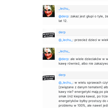
_lechu_
@derp
: zakaz jest głupi o tyle,
lat 12.
derp
@_lechu_
: przecież dzieci w wie
_lechu_
@derp
: ale wiele dzieciaków w 
kawę również, albo nie zakazywa
derp
@_lechu_
: w wielu sprawach czy
[związane z danym tematem] albo
kawy nie? energetyki mają po pi
smak (niż kiepska kawa), po trz
energetyków byłby prostszy do 
problemu w 100%, ale nawet jeśli