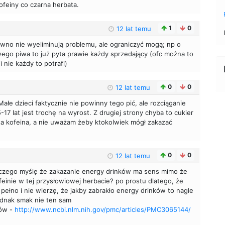
ofeiny co czarna herbata.
1
0
12 lat temu
ewno nie wyeliminują problemu, ale ograniczyć mogą; np o
ego piwa to już pyta prawie każdy sprzedający (ofc można to
 nie każdy to potrafi)
0
0
12 lat temu
ałe dzieci faktycznie nie powinny tego pić, ale rozciąganie
7 lat jest trochę na wyrost. Z drugiej strony chyba to cukier
 ta kofeina, a nie uważam żeby ktokolwiek mógł zakazać
0
0
12 lat temu
laczego myślę że zakazanie energy drinków ma sens mimo że
einie w tej przysłowiowej herbacie? po prostu dlatego, że
t pełno i nie wierzę, że jakby zabrakło energy drinków to nagle
jednak smak nie ten sam
ków -
http://www.ncbi.nlm.nih.gov/pmc/articles/PMC3065144/