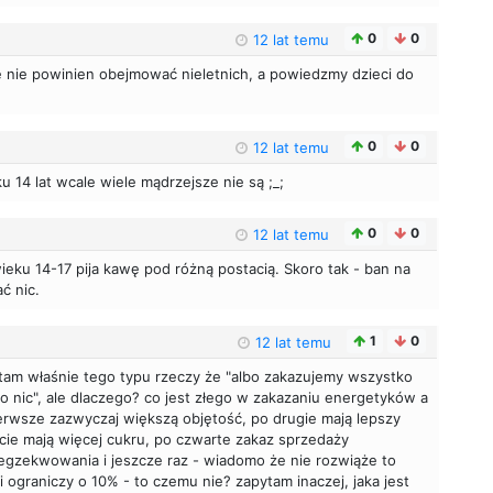
0
0
12 lat temu
 że nie powinien obejmować nieletnich, a powiedzmy dzieci do
0
0
12 lat temu
ku 14 lat wcale wiele mądrzejsze nie są ;_;
0
0
12 lat temu
wieku 14-17 pija kawę pod różną postacią. Skoro tak - ban na
ć nic.
1
0
12 lat temu
tam właśnie tego typu rzeczy że "albo zakazujemy wszystko
 nic", ale dlaczego? co jest złego w zakazaniu energetyków a
erwsze zazwyczaj większą objętość, po drugie mają lepszy
ecie mają więcej cukru, po czwarte zakaz sprzedaży
egzekwowania i jeszcze raz - wiadomo że nie rozwiąże to
 ograniczy o 10% - to czemu nie? zapytam inaczej, jaka jest