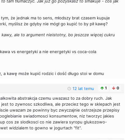
 to tam tłumaczyć. Jak już go pozyskasz to smakuje - coś jak
a tym, że jednak ma to sens, młodszy brat czasem kupuje
rki, myślisz że gdyby nie mógł go kupić to by pił kawę?
o kawy, ale to argument nieistotny, bo jeszcze więcej cukru
s kawa vs energetyki a nie energetyki vs coca-cola
z, a kawę może kupić rodzic i dość długo stoi w domu
1
0
12 lat temu
 calkowita abstrakcja czemu uwazasz to za dobry ruch. Jak
 jest to zywnosc szkodliwa, ale przeciez tego w sklepach jest
iscie uwazam ze powinny byc zwyczajnie ostrzejsze przepisy
z poglebianie swiadomosci konsumentow, niz tworzyc jakies
kup cos ze slodkosci co nie zawiera syropu glukozowo-
wet widzialem to gowno w jogurtach "fit".