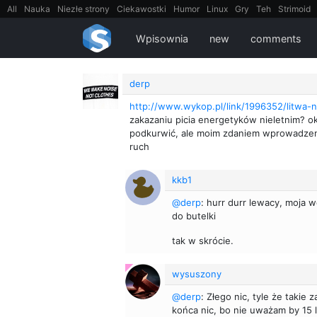
All
Nauka
Niezłe strony
Ciekawostki
Humor
Linux
Gry
Teh
Strimoid
EarthPorn
Fizyka
FilmyDokumentalne
gify
Cytaty
Mapy
Film
Android
Wpisownia
new
comments
derp
http://www.wykop.pl/link/1996352/litwa-ni
zakazaniu picia energetyków nieletnim? ok
podkurwić, ale moim zdaniem wprowadzenie
ruch
kkb1
@derp
: hurr durr lewacy, moja w
do butelki
tak w skrócie.
wysuszony
@derp
: Złego nic, tyle że takie
końca nic, bo nie uważam by 15 