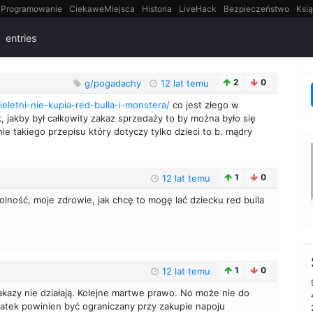
Programowanie
CiekaweMiejsca
Historia
LiveHack
Bezpieczeństwo
Ksią
itt
Tradycyjne gry
entries
2
0
g/pogadachy
12 lat temu
eletni-nie-kupia-red-bulla-i-monstera/
co jest złego w
, jakby był całkowity zakaz sprzedaży to by można było się
 takiego przepisu który dotyczy tylko dzieci to b. mądry
1
0
12 lat temu
olność, moje zdrowie, jak chcę to mogę lać dziecku red bulla
1
0
12 lat temu
 zakazy nie działają. Kolejne martwe prawo. No może nie do
latek powinien być ograniczany przy zakupie napoju