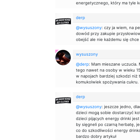
energetycznego, który ma tyle k
derp
@wysuszony
: czy ja wiem, na p
dowód przy zakupie przysłowiow
obejść ale nie każdemu się chce i
wysuszony
@derp
: Mam mieszane uczucia. M
tego nawet na osoby w wieku 15-1
w napojach bardziej szkodzi niż
komukolwiek spożywania cukru.
derp
@wysuszony
: jeszcze jedno, d
dzieci mogą sobie dostarczyć kof
dzieci pijących energy drinki jes
by sięgneli po czarną herbatę, 
co do szkodliwości energy drin
bardzo dobry artykuł