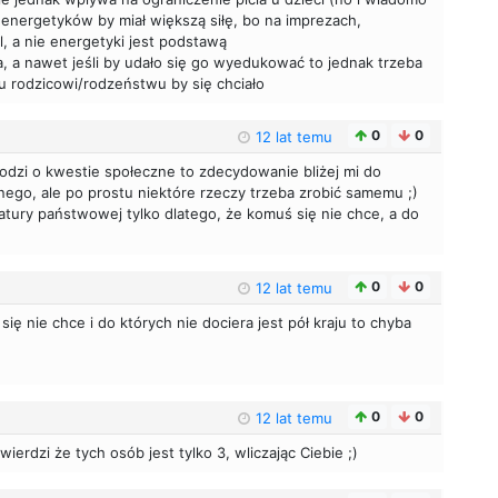
 energetyków by miał większą siłę, bo na imprezach,
l, a nie energetyki jest podstawą
ra, a nawet jeśli by udało się go wyedukować to jednak trzeba
 rodzicowi/rodzeństwu by się chciało
0
0
12 lat temu
chodzi o kwestie społeczne to zdecydowanie bliżej mi do
ego, ale po prostu niektóre rzeczy trzeba zrobić samemu ;)
tury państwowej tylko dlatego, że komuś się nie chce, a do
0
0
12 lat temu
 się nie chce i do których nie dociera jest pół kraju to chyba
0
0
12 lat temu
wierdzi że tych osób jest tylko 3, wliczając Ciebie ;)