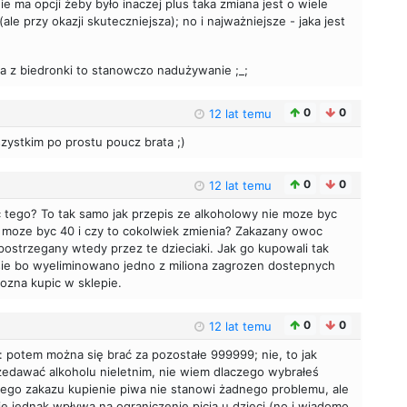
e ma opcji żeby było inaczej plus taka zmiana jest o wiele
ale przy okazji skuteczniejsza); no i najważniejsze - jaka jest
ka z biedronki to stanowczo nadużywanie ;_;
0
0
12 lat temu
zystkim po prostu poucz brata ;)
0
0
12 lat temu
 tego? To tak samo jak przepis ze alkoholowy nie moze byc
 moze byc 40 i czy to cokolwiek zmienia? Zakazany owoc
 postrzegany wtedy przez te dzieciaki. Jak go kupowali tak
ie bo wyeliminowano jedno z miliona zagrozen dostepnych
ozna kupic w sklepie.
0
0
12 lat temu
: potem można się brać za pozostałe 999999; nie, to jak
zedawać alkoholu nieletnim, nie wiem dlaczego wybrałeś
tego zakazu kupienie piwa nie stanowi żadnego problemu, ale
ie jednak wpływa na ograniczenie picia u dzieci (no i wiadomo