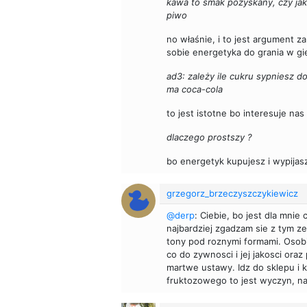
kawa to smak pozyskany, czy jak
piwo
no właśnie, i to jest argument z
sobie energetyka do grania w gie
ad3: zależy ile cukru sypniesz d
ma coca-cola
to jest istotne bo interesuje na
dlaczego prostszy ?
bo energetyk kupujesz i wypijas
grzegorz_brzeczyszczykiewicz
@derp
: Ciebie, bo jest dla mnie
najbardziej zgadzam sie z tym ze
tony pod roznymi formami. Osob
co do zywnosci i jej jakosci ora
martwe ustawy. Idz do sklepu i 
fruktozowego to jest wyczyn, na