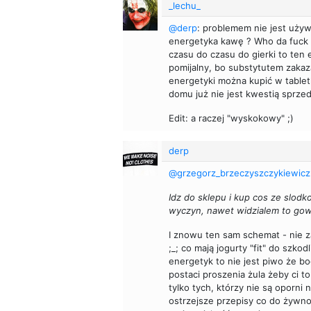
_lechu_
@derp
: problemem nie jest używ
energetyka kawę ? Who da fuck kn
czasu do czasu do gierki to ten
pomijalny, bo substytutem zaka
energetyki można kupić w tabletk
domu już nie jest kwestią sprz
Edit: a raczej "wyskokowy" ;)
derp
@grzegorz_brzeczyszczykiewicz
Idz do sklepu i kup cos ze slod
wyczyn, nawet widzialem to gown
I znowu ten sam schemat - nie z
;_; co mają jogurty "fit" do szk
energetyk to nie jest piwo że bo
postaci proszenia żula żeby ci 
tylko tych, którzy nie są oporni 
ostrzejsze przepisy co do żywno