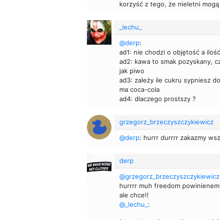
korzyść z tego, że nieletni mog
_lechu_
@derp
:
ad1: nie chodzi o objętość a iloś
ad2: kawa to smak pozyskany, cz
jak piwo
ad3: zależy ile cukru sypniesz d
ma coca-cola
ad4: dlaczego prostszy ?
grzegorz_brzeczyszczykiewicz
@derp
: hurrr durrrr zakazmy ws
derp
@grzegorz_brzeczyszczykiewicz
hurrrr muh freedom powinienem 
ale chce!!
@_lechu_
: