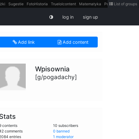
żki
Sugestie
FotoHistoria
Truelolcontent
Matematyka
Polska
List of groups
intern
log in
sign up
Add link
Add content
Wpisownia
[g/pogadachy]
Stats
9 contents
10 subscribers
42 comments
0 banned
2084 entries
1 moderator