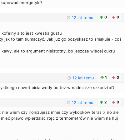
ą kupować energetyki?
0
0
12 lat temu
ć kofeiny a to jest kwestia gustu
y jak to tam tłumaczyć. Jak już go pozyskasz to smakuje - coś
o kawy, ale to argument nieistotny, bo jeszcze więcej cukru
1
0
12 lat temu
zystkiego nawet picia wody bo tez w nadmiarze szkodzi xD
2
0
12 lat temu
: nie wiem czy ironizujesz mnie czy wykopków teras :( no ale
mieć prawo wpierdalać rtęć z termometrów nie wiem na huj