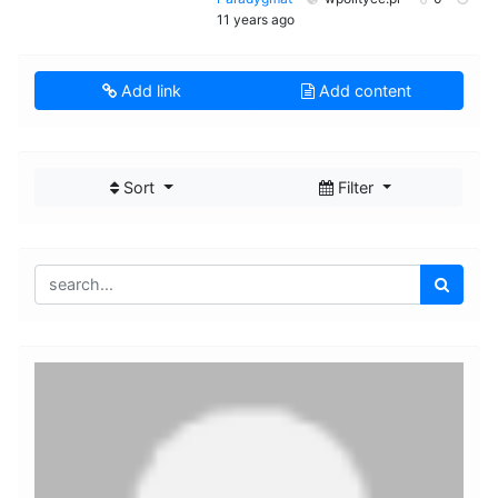
11 years ago
Add link
Add content
Sort
Filter