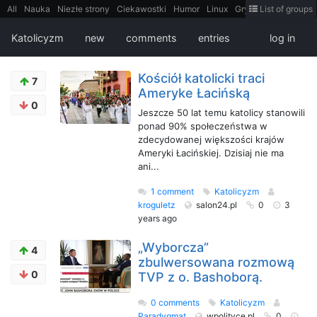
All
Nauka
Niezłe strony
Ciekawostki
Humor
Linux
Gry
Teh
List of groups
Strimoid
Programowanie
CiekaweMiejsca
Historia
LiveHack
Bezpieczeństwo
Książki
Sugestie
FotoHistoria
Truelolcontent
Katolicyzm
new
comments
entries
log in
Matematyka
Polska
intern
EarthPorn
Fizyka
FilmyDokumentalne
gify
Cytaty
Mapy
Film
Android
itt
Tradycyjne gry
Kościół katolicki traci
7
Ameryke Łacińską
0
Jeszcze 50 lat temu katolicy stanowili
ponad 90% społeczeństwa w
zdecydowanej większości krajów
Ameryki Łacińskiej. Dzisiaj nie ma
ani...
1 comment
Katolicyzm
kroguletz
salon24.pl
0
3
years ago
„Wyborcza”
4
zbulwersowana rozmową
0
TVP z o. Bashoborą.
0 comments
Katolicyzm
Paradygmat
wpolityce.pl
0