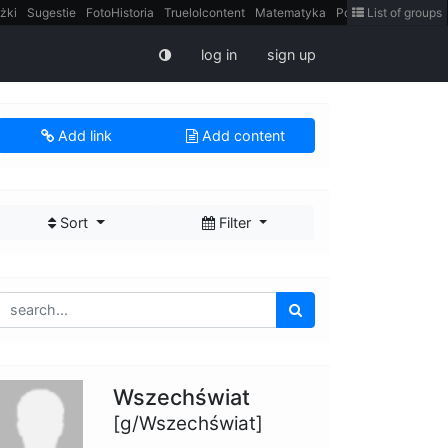
żki
Sugestie
FotoHistoria
Truelolcontent
Matematyka
Polska
List of groups
intern
log in
sign up
Add link
Add content
Sort
Filter
Wszechświat
[g/Wszechświat]