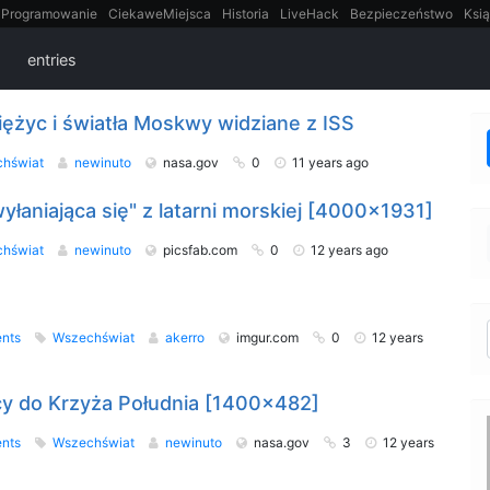
Programowanie
CiekaweMiejsca
Historia
LiveHack
Bezpieczeństwo
Ksią
itt
Tradycyjne gry
entries
iężyc i światła Moskwy widziane z ISS
chświat
newinuto
nasa.gov
0
11 years ago
łaniająca się" z latarni morskiej [4000x1931]
chświat
newinuto
picsfab.com
0
12 years ago
nts
Wszechświat
akerro
imgur.com
0
12 years
y do Krzyża Południa [1400x482]
nts
Wszechświat
newinuto
nasa.gov
3
12 years