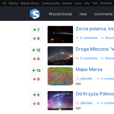
All
Nauka
Niezłe strony
Ciekawostki
Humor
Linux
Gry
Teh
Strimoid
EarthPorn
Fizyka
FilmyDokumentalne
gify
Cytaty
Mapy
Film
Android
Wszechświat
new
comments
Zorza polarna, ks
7
0 comments
Wsze
0
Droga Mleczna "wy
12
0 comments
Wsze
0
Mapa Marsa
13
preview
4 comme
0
ago
Od Krzyża Północ
5
preview
0 comme
0
ago