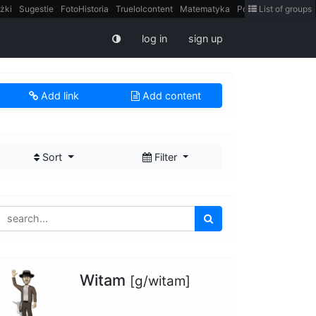
żki
Sugestie
FotoHistoria
Truelolcontent
Matematyka
Polska
List of groups
intern
log in
sign up
Add link
Add content
Sort
Filter
Witam
[g/witam]