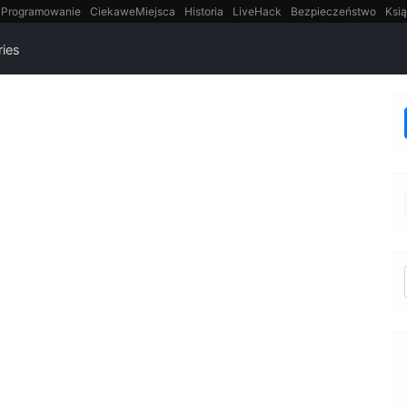
Programowanie
CiekaweMiejsca
Historia
LiveHack
Bezpieczeństwo
Ksią
itt
Tradycyjne gry
ries