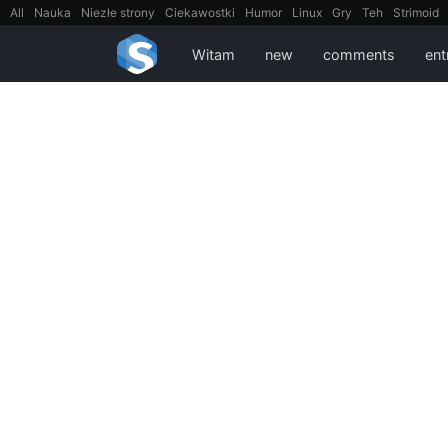
All
Nauka
Niezłe strony
Ciekawostki
Humor
Linux
Gry
Teh
Strimoid
EarthPorn
Fizyka
FilmyDokumentalne
gify
Cytaty
Mapy
Film
Android
Witam
new
comments
ent