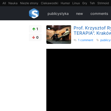
All
Nauka
Niezłe strony
Ciekawostki
Humor
Linux
Gry
Teh
Strimoid
EarthPorn
Fizyka
FilmyDokumentalne
gify
Cytaty
Mapy
Film
Android
publicystyka
new
comments
Prof. Krzysztof
1
TERAPIA". Kraków
0
1 comment
public