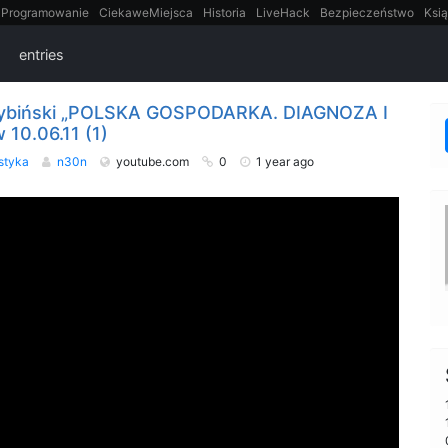
Programowanie
CiekaweMiejsca
Historia
LiveHack
Bezpieczeństwo
Ksią
itt
Tradycyjne gry
entries
 Rybiński „POLSKA GOSPODARKA. DIAGNOZA I
 10.06.11 (1)
ystyka
n30n
youtube.com
0
1 year ago