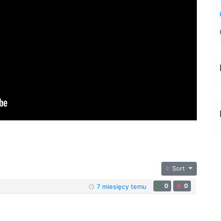
Sort
0
0
7 miesięcy temu