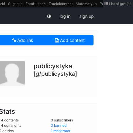
żki
Sugestie
FotoHistoria
Truelolcontent
Matematyka
Polska
List of groups
intern
log in
sign up
Add link
Add content
publicystyka
[g/publicystyka]
Stats
14 contents
0 subscribers
14 comments
0 banned
0 entries
1 moderator