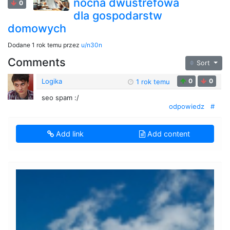
nocna dwustrefowa
0
dla gospodarstw
domowych
Dodane
1 rok temu
przez
u/n30n
Comments
Sort
Logika
0
0
1 rok temu
seo spam :/
odpowiedz
#
Add link
Add content