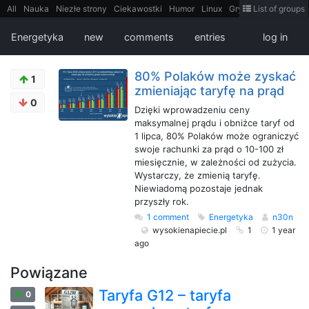
All
Nauka
Niezłe strony
Ciekawostki
Humor
Linux
Gry
Teh
List of groups
Strimoid
Programowanie
CiekaweMiejsca
Historia
LiveHack
Bezpieczeństwo
Książki
Sugestie
FotoHistoria
Truelolcontent
Energetyka
new
comments
entries
log in
Matematyka
Polska
intern
EarthPorn
Fizyka
FilmyDokumentalne
gify
Cytaty
Mapy
Film
Android
itt
Tradycyjne gry
80% Polaków może zyskać
1
zmieniając taryfę na prąd
0
Dzięki wprowadzeniu ceny
maksymalnej prądu i obniżce taryf od
1 lipca, 80% Polaków może ograniczyć
swoje rachunki za prąd o 10-100 zł
miesięcznie, w zależności od zużycia.
Wystarczy, że zmienią taryfę.
Niewiadomą pozostaje jednak
przyszły rok.
1 comment
Energetyka
n30n
wysokienapiecie.pl
1
1 year
ago
Powiązane
Taryfa G12 – taryfa
0