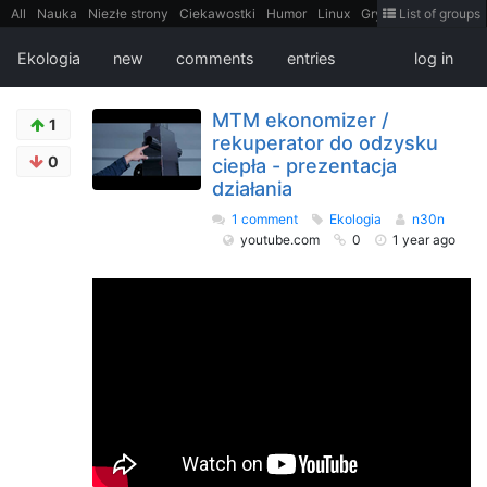
All
Nauka
Niezłe strony
Ciekawostki
Humor
Linux
Gry
Teh
List of groups
Strimoid
Programowanie
CiekaweMiejsca
Historia
LiveHack
Bezpieczeństwo
Książki
Sugestie
FotoHistoria
Truelolcontent
Ekologia
new
comments
entries
log in
Matematyka
Polska
intern
EarthPorn
Fizyka
FilmyDokumentalne
gify
Cytaty
Mapy
Film
Android
itt
Tradycyjne gry
MTM ekonomizer /
1
rekuperator do odzysku
0
ciepła - prezentacja
działania
1 comment
Ekologia
n30n
youtube.com
0
1 year ago