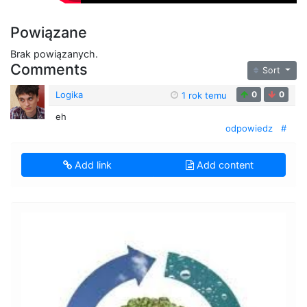
Powiązane
Brak powiązanych.
Comments
Sort
Logika
0
0
1 rok temu
eh
odpowiedz
#
Add link
Add content