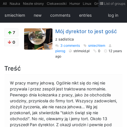
All
Nauka
Niezłe strony
Ciekawostki
Humor
Linux
Gry
Teh
List of groups
Strimoid
Programowanie
CiekaweMiejsca
Historia
LiveHack
Bezpieczeństwo
Książki
Sugestie
FotoHistoria
Truelolcontent
smiechlem
new
comments
entries
log in
Matematyka
Polska
intern
EarthPorn
Fizyka
FilmyDokumentalne
gify
Cytaty
Mapy
Film
Android
itt
Tradycyjne gry
Mój dyrektor to jest gość
7
z sadistica
0
3 comments
smiechlem
pierog
strimoid.pl
0
12 years
ago
Treść
W pracy mamy jehową. Ogólnie nikt się do niej nie
przywala i przez zespół jest traktowana normalnie.
Pewnego dnia kolezanka z pracy, jako że obchodziła
urodziny, przyniosła do firmy tort. Wszyscy zadowoleni,
zlożyli życzenia, ale nie nasza jehowa... Wg jej
przekonań, jak stwierdziła "takich świąt się nie
obchodzi". No nic, olewamy ją i jemy tort. Około 13
przyszedł Pan dyrektor. Z okazji urodzin i pewnie pod