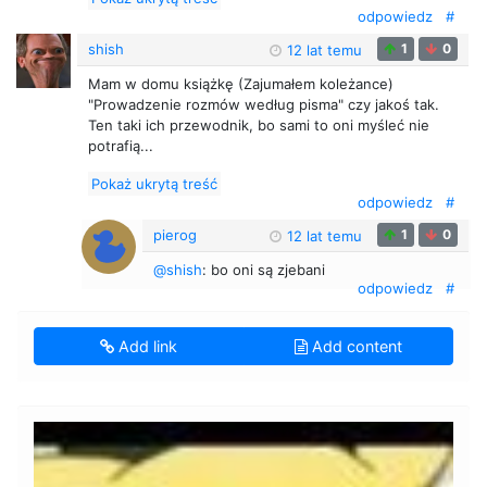
odpowiedz
#
shish
1
0
12 lat temu
Mam w domu książkę (Zajumałem koleżance)
"Prowadzenie rozmów według pisma" czy jakoś tak.
Ten taki ich przewodnik, bo sami to oni myśleć nie
potrafią...
Pokaż ukrytą treść
odpowiedz
#
pierog
1
0
12 lat temu
@shish
: bo oni są zjebani
odpowiedz
#
Add link
Add content