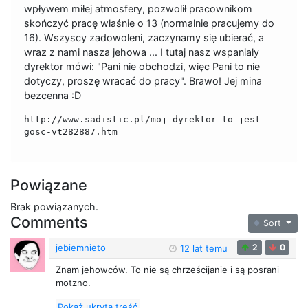
wpływem miłej atmosfery, pozwolił pracownikom
skończyć pracę właśnie o 13 (normalnie pracujemy do
16). Wszyscy zadowoleni, zaczynamy się ubierać, a
wraz z nami nasza jehowa ... I tutaj nasz wspaniały
dyrektor mówi: "Pani nie obchodzi, więc Pani to nie
dotyczy, proszę wracać do pracy". Brawo! Jej mina
bezcenna :D
http://www.sadistic.pl/moj-dyrektor-to-jest-
gosc-vt282887.htm
Powiązane
Brak powiązanych.
Comments
Sort
jebiemnieto
2
0
12 lat temu
Znam jehowców. To nie są chrześcijanie i są posrani
motzno.
Pokaż ukrytą treść