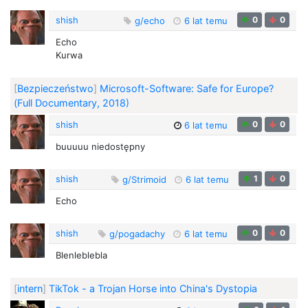
shish
0
0
g/echo
6 lat temu
Echo
Kurwa
[
Bezpieczeństwo
]
Microsoft-Software: Safe for Europe?
(Full Documentary, 2018)
shish
0
0
6 lat temu
buuuuu niedostępny
shish
1
0
g/Strimoid
6 lat temu
Echo
shish
0
0
g/pogadachy
6 lat temu
Blenleblebla
[
intern
]
TikTok - a Trojan Horse into China's Dystopia