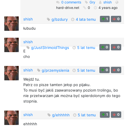
0 comments
Gry
shish
hard-drive.net
0
4 years ago
shish
1
0
g/bzdury
4 lata temu
łubudu
shish
0
0
g/JustStrimoidThings
5 lat temu
E
cho
shish
0
0
g/przemyslenia
5 lat temu
Wejdź tu.
Patrz co pisze tamten jełop po pijaku.
To musi być jakiś zaawansowany poziom trolingu, bo
nie przetwarzam jak można być spierdolonym do tego
stopnia.
shish
1
0
g/ehhhhh
5 lat temu
ehhhhh