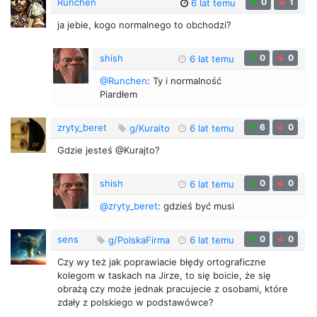
Runchen
0
1
6 lat temu
ja jebie, kogo normalnego to obchodzi?
shish
0
0
6 lat temu
@Runchen
: Ty i normalność
Piardłem
zryty_beret
6
0
g/Kuraito
6 lat temu
Gdzie jesteś @Kurajto?
shish
0
0
6 lat temu
@zryty_beret
: gdzieś być musi
sens
0
0
g/PolskaFirma
6 lat temu
Czy wy też jak poprawiacie błędy ortograficzne
kolegom w taskach na Jirze, to się boicie, że się
obrażą czy może jednak pracujecie z osobami, które
zdały z polskiego w podstawówce?