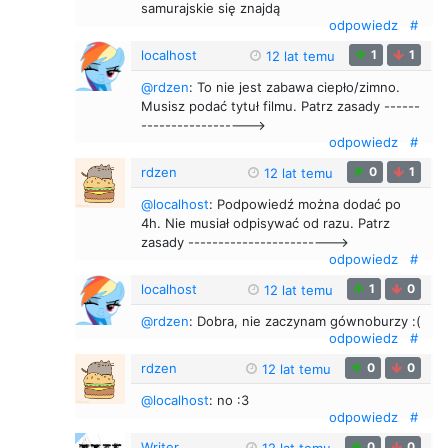
samurajskie się znajdą
odpowiedz
#
localhost
1
1
12 lat temu
@rdzen
: To nie jest zabawa ciepło/zimno.
Musisz podać tytuł filmu. Patrz zasady ------
------------------>
odpowiedz
#
rdzen
0
1
12 lat temu
@localhost
: Podpowiedź można dodać po
4h. Nie musiał odpisywać od razu. Patrz
zasady ------------------------>
odpowiedz
#
localhost
1
0
12 lat temu
@rdzen
: Dobra, nie zaczynam gównoburzy :(
odpowiedz
#
rdzen
0
0
12 lat temu
@localhost
: no :3
odpowiedz
#
Writer
0
0
12 lat temu