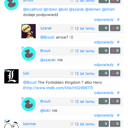
12 lat temu
@localhost
@rdzen
@luki
@szarak
@demen
@shish
dodaje podpowiedź
odpowiedz
#
szarak
0
0
12 lat temu
@Brouli
: arrow? :))
odpowiedz
#
Brouli
0
0
12 lat temu
@szarak
: nie
odpowiedz
#
luki
0
0
12 lat temu
@Brouli
The Forbidden Kingdom ? albo Hero
(
http://www.imdb.com/title/tt0299977
)
odpowiedz
#
Brouli
0
0
12 lat temu
@luki
: nie
odpowiedz
#
banmar
5
0
12 lat temu