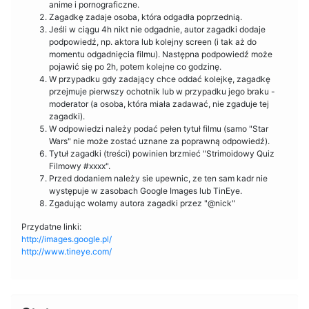
anime i pornograficzne.
Zagadkę zadaje osoba, która odgadła poprzednią.
Jeśli w ciągu 4h nikt nie odgadnie, autor zagadki dodaje
podpowiedź, np. aktora lub kolejny screen (i tak aż do
momentu odgadnięcia filmu). Następna podpowiedź może
pojawić się po 2h, potem kolejne co godzinę.
W przypadku gdy zadający chce oddać kolejkę, zagadkę
przejmuje pierwszy ochotnik lub w przypadku jego braku -
moderator (a osoba, która miała zadawać, nie zgaduje tej
zagadki).
W odpowiedzi należy podać pełen tytuł filmu (samo "Star
Wars" nie może zostać uznane za poprawną odpowiedź).
Tytuł zagadki (treści) powinien brzmieć "Strimoidowy Quiz
Filmowy #xxxx".
Przed dodaniem należy sie upewnic, ze ten sam kadr nie
występuje w zasobach Google Images lub TinEye.
Zgadując wolamy autora zagadki przez "@nick"
Przydatne linki:
http://images.google.pl/
http://www.tineye.com/