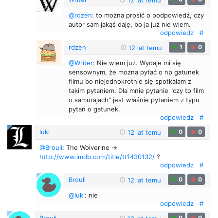
@rdzen
: to można prosić o podpowiedź, czy
autor sam jakąś daję, bo ja już nie wiem.
odpowiedz
#
rdzen
1
0
12 lat temu
@Writer
: Nie wiem już. Wydaje mi się
sensownym, że można pytać o np gatunek
filmu bo niejednokrotnie się spotkałam z
takim pytaniem. Dla mnie pytanie "czy to film
o samurajach" jest właśnie pytaniem z typu
pytań o gatunek.
odpowiedz
#
luki
0
0
12 lat temu
@Brouli
: The Wolverine ->
http://www.imdb.com/title/tt1430132/
?
odpowiedz
#
Brouli
0
0
12 lat temu
@luki
: nie
odpowiedz
#
Brouli
0
0