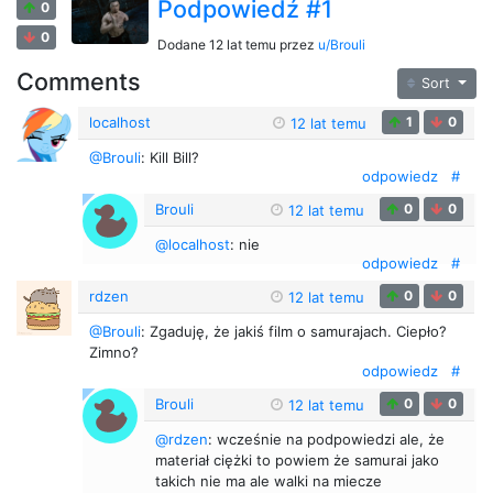
Podpowiedź #1
0
0
Dodane
12 lat temu
przez
u/Brouli
Comments
Sort
localhost
1
0
12 lat temu
@Brouli
: Kill Bill?
odpowiedz
#
Brouli
0
0
12 lat temu
@localhost
: nie
odpowiedz
#
rdzen
0
0
12 lat temu
@Brouli
: Zgaduję, że jakiś film o samurajach. Ciepło?
Zimno?
odpowiedz
#
Brouli
0
0
12 lat temu
@rdzen
: wcześnie na podpowiedzi ale, że
materiał ciężki to powiem że samurai jako
takich nie ma ale walki na miecze