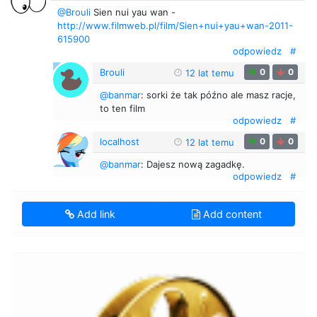
@Brouli
Sien nui yau wan -
http://www.filmweb.pl/film/Sien+nui+yau+wan-2011-
615900
odpowiedz
#
Brouli
0
0
12 lat temu
@banmar
: sorki że tak późno ale masz racje,
to ten film
odpowiedz
#
localhost
0
0
12 lat temu
@banmar
: Dajesz nową zagadkę.
odpowiedz
#
Add link
Add content