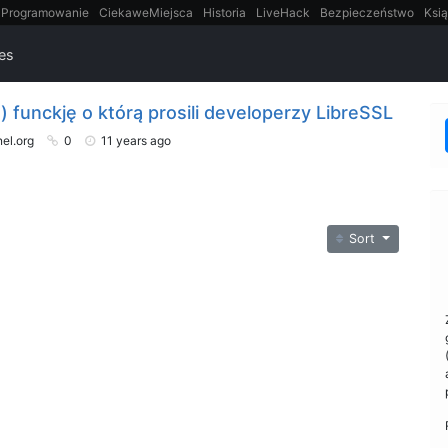
Programowanie
CiekaweMiejsca
Historia
LiveHack
Bezpieczeństwo
Ksią
itt
Tradycyjne gry
ies
funckję o którą prosili developerzy LibreSSL
nel.org
0
11 years ago
Sort