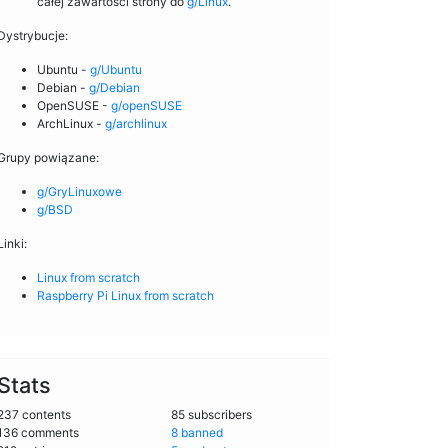
całej zawartości strony do
g/Linux
.
Dystrybucje:
Ubuntu -
g/Ubuntu
Debian -
g/Debian
OpenSUSE -
g/openSUSE
ArchLinux -
g/archlinux
Grupy powiązane:
g/GryLinuxowe
g/BSD
Linki:
Linux from scratch
Raspberry Pi Linux from scratch
Stats
237 contents
85 subscribers
136 comments
8 banned