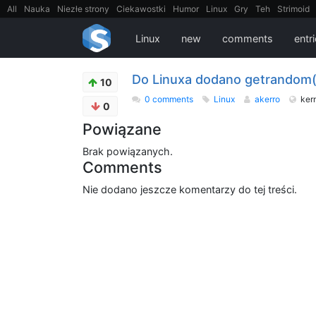
All
Nauka
Niezłe strony
Ciekawostki
Humor
Linux
Gry
Teh
Strimoid
EarthPorn
Fizyka
FilmyDokumentalne
gify
Cytaty
Mapy
Film
Android
Linux
new
comments
entr
Do Linuxa dodano getrandom() 
10
0 comments
Linux
akerro
ker
0
Powiązane
Brak powiązanych.
Comments
Nie dodano jeszcze komentarzy do tej treści.