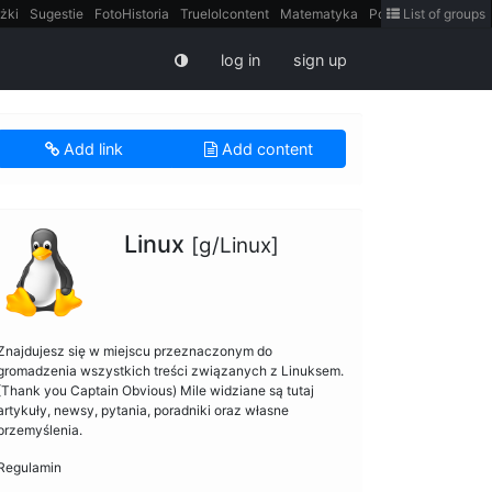
żki
Sugestie
FotoHistoria
Truelolcontent
Matematyka
Polska
List of groups
intern
log in
sign up
Add link
Add content
Linux
[g/Linux]
Znajdujesz się w miejscu przeznaczonym do
gromadzenia wszystkich treści związanych z Linuksem.
(Thank you Captain Obvious) Mile widziane są tutaj
artykuły, newsy, pytania, poradniki oraz własne
przemyślenia.
Regulamin