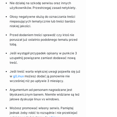
Nie działaj na szkodę serwisu oraz innych
użytkowników. Przestrzegaj zasad netykiety.
Głosy negatywne służą do oznaczania treści
niepasujących tematycznie lub treści bardzo
niskiej jakości.
Przed dodaniem treści sprawdź czy ktoś nie
poruszał już ostatnio podobnego tematu przed
tobą.
Jeśli wystąpił przypadek opisany w punkcie 3
uzupełnij powiązane zamiast dodawać nową
treść.
Jeśli treść warta większej uwagi pojawiła się już
w
g/Linux
możesz dodać ją ponownie nie
wcześniej niż po upływie 3 miesięcy.
Argumentum ad personam nagradzane jest
błyskawicznym banem. Niemile widziane są też
jałowe dyskusje linux vs windows.
Możesz promować własny serwis. Pamiętaj
jednak żeby robić to rozsądnie i nie przeklejać