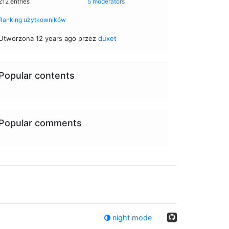
212 entries
5 moderators
Ranking użytkowników
Utworzona 12 years ago przez
duxet
Popular contents
Popular comments
night mode