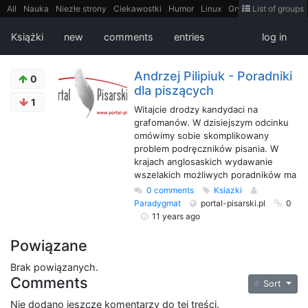
All
Nauka
Niezłe strony
Ciekawostki
Humor
Linux
Gry
Teh
List of groups
Strimoid
Programowanie
CiekaweMiejsca
Historia
LiveHack
Bezpieczeństwo
Książki
Sugestie
FotoHistoria
Truelolcontent
Książki
new
comments
entries
log in
Matematyka
Polska
intern
EarthPorn
Fizyka
FilmyDokumentalne
gify
Cytaty
Mapy
Film
Android
itt
Tradycyjne gry
Andrzej Pilipiuk - Poradniki
0
dla piszących
1
Witajcie drodzy kandydaci na
grafomanów. W dzisiejszym odcinku
omówimy sobie skomplikowany
problem podręczników pisania. W
krajach anglosaskich wydawanie
wszelakich możliwych poradników ma
0 comments
Ksiazki
Paradygmat
portal-pisarski.pl
0
11 years ago
Powiązane
Brak powiązanych.
Comments
Sort
Nie dodano jeszcze komentarzy do tej treści.