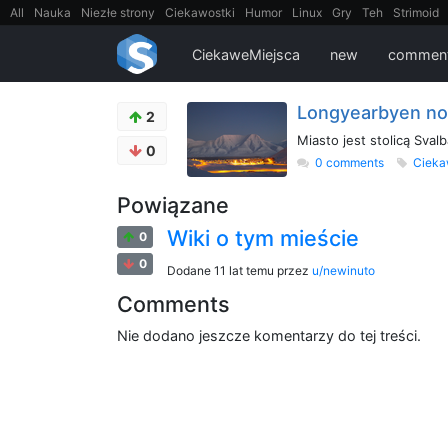
All
Nauka
Niezłe strony
Ciekawostki
Humor
Linux
Gry
Teh
Strimoid
EarthPorn
Fizyka
FilmyDokumentalne
gify
Cytaty
Mapy
Film
Android
CiekaweMiejsca
new
commen
Longyearbyen noc
2
Miasto jest stolicą Sval
0
0 comments
Cieka
Powiązane
Wiki o tym mieście
0
0
Dodane
11 lat temu
przez
u/newinuto
Comments
Nie dodano jeszcze komentarzy do tej treści.