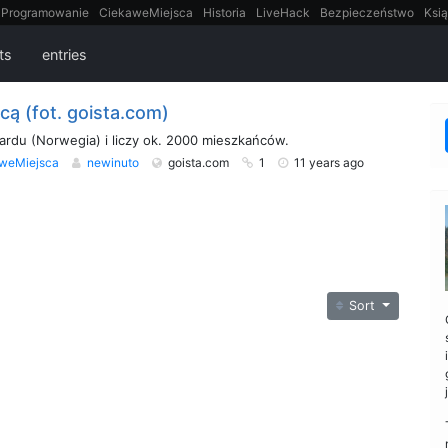
Programowanie
CiekaweMiejsca
Historia
LiveHack
Bezpieczeństwo
Ksią
itt
Tradycyjne gry
ts
entries
ą (fot. goista.com)
bardu (Norwegia) i liczy ok. 2000 mieszkańców.
weMiejsca
newinuto
goista.com
1
11 years ago
Sort