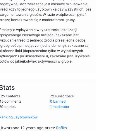
negatywnej, acz zakazane jest masowe minusowanie
treści (czy to jednego użytkownika czy wszystkich) bez
uargumentowania głosów. W razie watpliwości, pytań
proszę kontaktować się z moderatorami grupy.
Prosimy o wpisywanie w tytule treści lokalizacji
opisywanego ciekawego miejsca. Zakazane jest
wrzucanie treści z jednego źródła przez jedną osobę
(grupę osób prmoujących jedną domenę), zakazane są
skrócone linki (dopuszczalne tylko w wyjątkowych
sytuacjach i po uzasadnieniu), zakazane jest używanie
botów do jakiejkolwiek aktywności w grupie.
Stats
125 contents
72 subscribers
45 comments
0 banned
20 entries
1 moderator
Ranking użytkowników
Utworzona 12 years ago przez
Rafiks