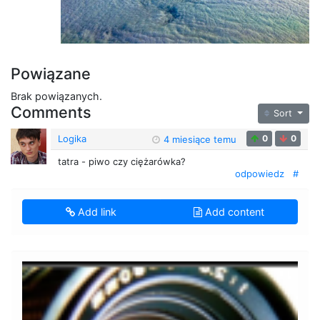
Powiązane
Brak powiązanych.
Comments
Sort
Logika
0
0
4 miesiące temu
tatra - piwo czy ciężarówka?
odpowiedz
#
Add link
Add content