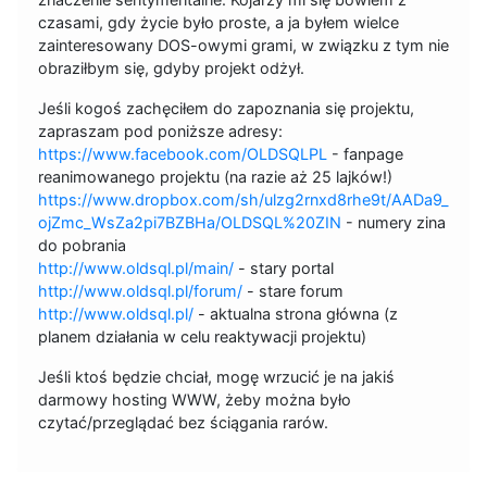
czasami, gdy życie było proste, a ja byłem wielce
zainteresowany DOS-owymi grami, w związku z tym nie
obraziłbym się, gdyby projekt odżył.
Jeśli kogoś zachęciłem do zapoznania się projektu,
zapraszam pod poniższe adresy:
https://www.facebook.com/OLDSQLPL
- fanpage
reanimowanego projektu (na razie aż 25 lajków!)
https://www.dropbox.com/sh/ulzg2rnxd8rhe9t/AADa9_
ojZmc_WsZa2pi7BZBHa/OLDSQL%20ZIN
- numery zina
do pobrania
http://www.oldsql.pl/main/
- stary portal
http://www.oldsql.pl/forum/
- stare forum
http://www.oldsql.pl/
- aktualna strona główna (z
planem działania w celu reaktywacji projektu)
Jeśli ktoś będzie chciał, mogę wrzucić je na jakiś
darmowy hosting WWW, żeby można było
czytać/przeglądać bez ściągania rarów.