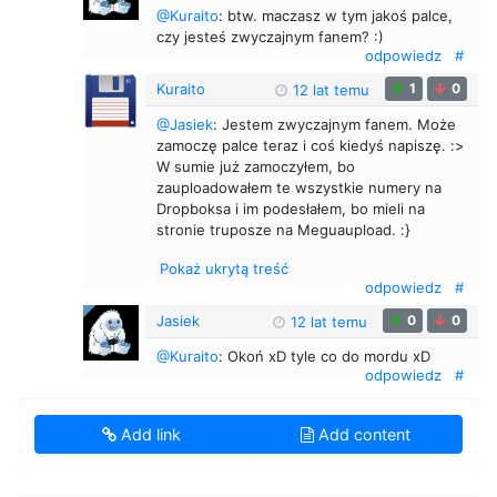
@Kuraito
: btw. maczasz w tym jakoś palce,
czy jesteś zwyczajnym fanem? :)
odpowiedz
#
Kuraito
1
0
12 lat temu
@Jasiek
: Jestem zwyczajnym fanem. Może
zamoczę palce teraz i coś kiedyś napiszę. :>
W sumie już zamoczyłem, bo
zauploadowałem te wszystkie numery na
Dropboksa i im podesłałem, bo mieli na
stronie truposze na Meguaupload. :}
Pokaż ukrytą treść
odpowiedz
#
Jasiek
0
0
12 lat temu
@Kuraito
: Okoń xD tyle co do mordu xD
odpowiedz
#
Add link
Add content