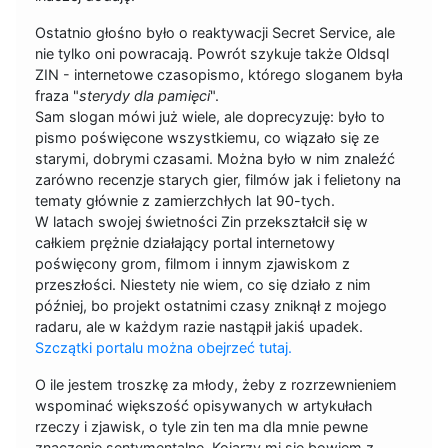
Ostatnio głośno było o reaktywacji Secret Service, ale
nie tylko oni powracają. Powrót szykuje także Oldsql
ZIN - internetowe czasopismo, którego sloganem była
fraza "
sterydy dla pamięci
".
Sam slogan mówi już wiele, ale doprecyzuję: było to
pismo poświęcone wszystkiemu, co wiązało się ze
starymi, dobrymi czasami. Można było w nim znaleźć
zarówno recenzje starych gier, filmów jak i felietony na
tematy głównie z zamierzchłych lat 90-tych.
W latach swojej świetności Zin przekształcił się w
całkiem prężnie działający portal internetowy
poświęcony grom, filmom i innym zjawiskom z
przeszłości. Niestety nie wiem, co się działo z nim
później, bo projekt ostatnimi czasy zniknął z mojego
radaru, ale w każdym razie nastąpił jakiś upadek.
Szczątki portalu można obejrzeć tutaj.
O ile jestem troszkę za młody, żeby z rozrzewnieniem
wspominać większość opisywanych w artykułach
rzeczy i zjawisk, o tyle zin ten ma dla mnie pewne
znaczenie sentymentalne. Kojarzy mi się bowiem z