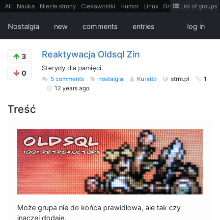
All
Nauka
Niezłe strony
Ciekawostki
Humor
Linux
Gry
Teh
List of groups
Strimoid
Programowanie
CiekaweMiejsca
Historia
LiveHack
Bezpieczeństwo
Książki
Sugestie
FotoHistoria
Truelolcontent
Nostalgia
new
comments
entries
log in
Matematyka
Polska
intern
EarthPorn
Fizyka
FilmyDokumentalne
gify
Cytaty
Mapy
Film
Android
itt
Tradycyjne gry
Reaktywacja Oldsql Zin
3
Sterydy dla pamięci.
0
5 comments
nostalgia
Kuraito
strm.pl
1
12 years ago
Treść
Może grupa nie do końca prawidłowa, ale tak czy
inaczej dodaję.