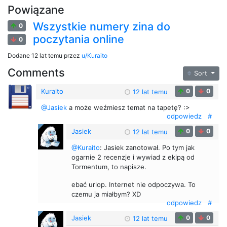
Powiązane
Wszystkie numery zina do
0
poczytania online
0
Dodane
12 lat temu
przez
u/Kuraito
Comments
Sort
Kuraito
0
0
12 lat temu
@Jasiek
a może weźmiesz temat na tapetę? :>
odpowiedz
#
Jasiek
0
0
12 lat temu
@Kuraito
: Jasiek zanotował. Po tym jak
ogarnie 2 recenzje i wywiad z ekipą od
Tormentum, to napisze.
ebać urlop. Internet nie odpoczywa. To
czemu ja miałbym? XD
odpowiedz
#
Jasiek
0
0
12 lat temu