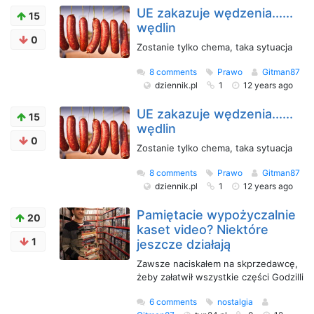
UE zakazuje wędzenia......
15
wędlin
0
Zostanie tylko chema, taka sytuacja
8 comments
Prawo
Gitman87
dziennik.pl
1
12 years ago
UE zakazuje wędzenia......
15
wędlin
0
Zostanie tylko chema, taka sytuacja
8 comments
Prawo
Gitman87
dziennik.pl
1
12 years ago
Pamiętacie wypożyczalnie
20
kaset video? Niektóre
1
jeszcze działają
Zawsze naciskałem na skprzedawcę,
żeby załatwił wszystkie części Godzilli
6 comments
nostalgia