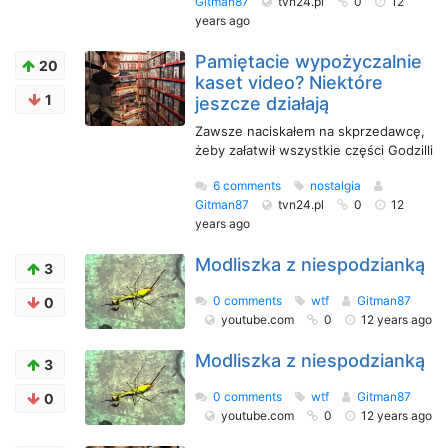
Gitman87
tvn24.pl
0
12
years ago
Pamiętacie wypożyczalnie
20
kaset video? Niektóre
1
jeszcze działają
Zawsze naciskałem na skprzedawcę,
żeby załatwił wszystkie części Godzilli
6 comments
nostalgia
Gitman87
tvn24.pl
0
12
years ago
Modliszka z niespodzianką
3
0 comments
wtf
Gitman87
0
youtube.com
0
12 years ago
Modliszka z niespodzianką
3
0 comments
wtf
Gitman87
0
youtube.com
0
12 years ago