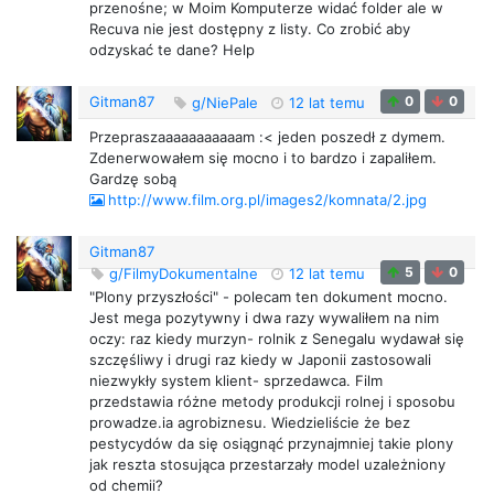
przenośne; w Moim Komputerze widać folder ale w
Recuva nie jest dostępny z listy. Co zrobić aby
odzyskać te dane? Help
Gitman87
0
0
g/NiePale
12 lat temu
Przepraszaaaaaaaaaaam :< jeden poszedł z dymem.
Zdenerwowałem się mocno i to bardzo i zapaliłem.
Gardzę sobą
http://www.film.org.pl/images2/komnata/2.jpg
Gitman87
5
0
g/FilmyDokumentalne
12 lat temu
"Plony przyszłości" - polecam ten dokument mocno.
Jest mega pozytywny i dwa razy wywaliłem na nim
oczy: raz kiedy murzyn- rolnik z Senegalu wydawał się
szczęśliwy i drugi raz kiedy w Japonii zastosowali
niezwykły system klient- sprzedawca. Film
przedstawia różne metody produkcji rolnej i sposobu
prowadze.ia agrobiznesu. Wiedzieliście że bez
pestycydów da się osiągnąć przynajmniej takie plony
jak reszta stosująca przestarzały model uzależniony
od chemii?