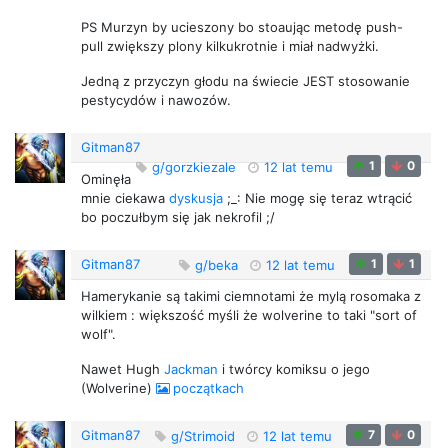
PS Murzyn by ucieszony bo stoaując metodę push-
pull zwiększy plony kilkukrotnie i miał nadwyżki.
Jedną z przyczyn głodu na świecie JEST stosowanie
pestycydów i nawozów.
Gitman87
1
0
g/gorzkiezale
12 lat temu
Ominęła
mnie ciekawa
dyskusja
;_: Nie mogę się teraz wtrącić
bo poczułbym się jak nekrofil ;/
Gitman87
1
1
g/beka
12 lat temu
Hamerykanie są takimi ciemnotami że mylą rosomaka z
wilkiem : większość myśli że wolverine to taki "sort of
wolf".
Nawet Hugh
Jackman
i twórcy komiksu o jego
(Wolverine)
początkach
Gitman87
7
0
g/Strimoid
12 lat temu