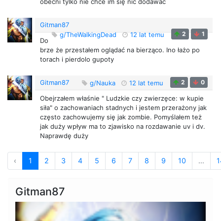
obecni tylko nie chce im się nic dodawać
Gitman87
2
1
g/TheWalkingDead
12 lat temu
Do
brze że przestałem oglądać na bierząco. Ino łażo po
torach i pierdolo gupoty
Gitman87
2
0
g/Nauka
12 lat temu
Obejrzałem właśnie " Ludzkie czy zwierzęce: w kupie
siła" o zachowaniach stadnych i jestem przerażony jak
często zachowujemy się jak zombie. Pomyślałem też
jak duży wpływ ma to zjawisko na rozdawanie uv i dv.
Naprawdę duży
‹
1
2
3
4
5
6
7
8
9
10
...
1
Gitman87