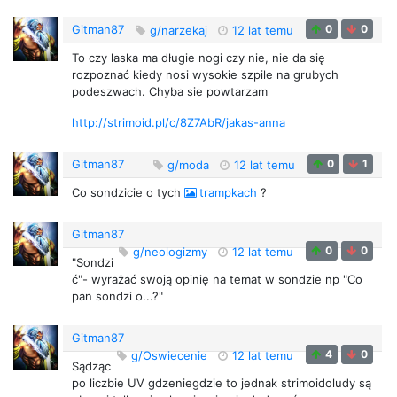
Gitman87
0
0
g/narzekaj
12 lat temu
To czy laska ma długie nogi czy nie, nie da się
rozpoznać kiedy nosi wysokie szpile na grubych
podeszwach. Chyba sie powtarzam
http://strimoid.pl/c/8Z7AbR/jakas-anna
Gitman87
0
1
g/moda
12 lat temu
Co sondzicie o tych
trampkach
?
Gitman87
0
0
g/neologizmy
12 lat temu
"Sondzi
ć"- wyrażać swoją opinię na temat w sondzie np "Co
pan sondzi o...?"
Gitman87
4
0
g/Oswiecenie
12 lat temu
Sądząc
po liczbie UV gdzeniegdzie to jednak strimoidoludy są