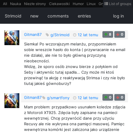
All
Nauka
Niezłe strony
Ciekawostki
Humor
Linux
Gry
Teh
List of groups
Strimoid
Programowanie
CiekaweMiejsca
Historia
LiveHack
Bezpieczeństwo
Książki
Sugestie
FotoHistoria
Truelolcontent
Strimoid
new
comments
entries
log in
Matematyka
Polska
intern
EarthPorn
Fizyka
FilmyDokumentalne
gify
Cytaty
Mapy
Film
Android
itt
Tradycyjne gry
Gitman87
8
0
g/Strimoid
12 lat temu
Siemka! Po wczorajszym melanżu, przypomniałem
sobie wreszcie hasło do konta ( przywracanie na email
nie działa), ale nie to było główną przyczyną
nieobecności.
Widzę, że sporo osób znowu bierze z połykiem od
Seby i aktywnśc tutaj spadła... Czy może mi ktoś
przewinąć ta akcję z reaktywacją Strimsa i czy nie było
tiutaj jakieś gównoburzy?
Gitman87
0
0
g/smartfony
12 lat temu
Mam problem: przypadkowo usunałem koledze zdjęcia
z Motoroli XT925. Zdęcia były zapisane na pamieci
wewnętrznej. Chcę przywrócić dane przy użyciu
Recuvy ale nie wykrywa ona pamięci masowej. Pamięc
wewnętrzna komórki jest zaliczona jako urządzenie