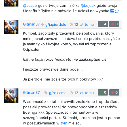
@scape
gdzie twoje zen i ziółka
@bejdak
gdzie twoja
filozofia ? Tylko nie mówcie że uciekli na wypoka
;_:
Gitman87
4
0
g/japierdole
12 lat temu
Kumpel, zagorzały przeciwnik pejsbukowania, który
mnie jechał zawsze i nie dawał sobie przetłumaczyć że
ja mam tylko fikcyjne konto, wysłał mi zaproszenie.
Odpisałem:
hahha bujaj torby hipokryto nie zaakceptuje cie
I jeszcze prawdziwe dane podał...
Ja pierdole, nie zdzierże tych hipokrytów }:-/
Gitman87
0
0
g/reklama
12 lat temu
Wiadomość z ostatniej chwili: znaleziono trop do śladu
poszlaki prowadzącej do prawdopodobnie szczątków
Boeinga 777. Społeczność internautów a w
szczególności portalu Strimoid, proszona jest o pomoc
w poszukiwaniach w
tym
miejscu