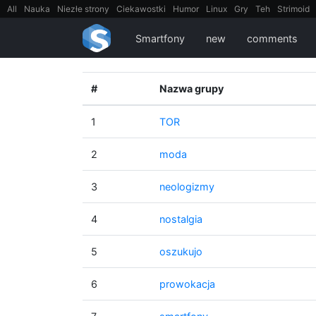
All
Nauka
Niezłe strony
Ciekawostki
Humor
Linux
Gry
Teh
Strimoid
EarthPorn
Fizyka
FilmyDokumentalne
gify
Cytaty
Mapy
Film
Android
Smartfony
new
comments
#
Nazwa grupy
1
TOR
2
moda
3
neologizmy
4
nostalgia
5
oszukujo
6
prowokacja