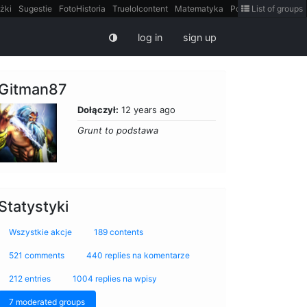
żki
Sugestie
FotoHistoria
Truelolcontent
Matematyka
Polska
List of groups
intern
log in
sign up
Gitman87
Dołączył:
12 years ago
Grunt to podstawa
Statystyki
Wszystkie akcje
189 contents
521 comments
440 replies na komentarze
212 entries
1004 replies na wpisy
7 moderated groups