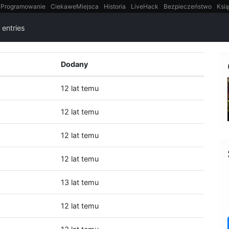
Programowanie
CiekaweMiejsca
Historia
LiveHack
Bezpieczeństwo
Ksią
itt
Tradycyjne gry
entries
Dodany
12 lat temu
12 lat temu
12 lat temu
12 lat temu
13 lat temu
12 lat temu