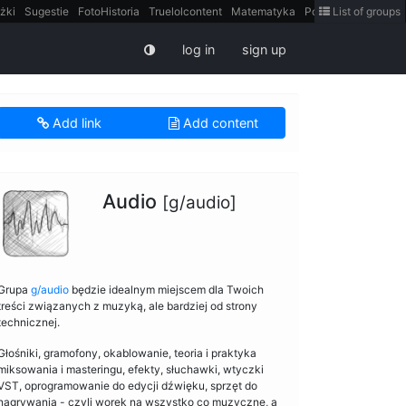
żki
Sugestie
FotoHistoria
Truelolcontent
Matematyka
Polska
List of groups
intern
log in
sign up
Add link
Add content
Audio
[g/audio]
Grupa
g/audio
będzie idealnym miejscem dla Twoich
treści związanych z muzyką, ale bardziej od strony
technicznej.
Głośniki, gramofony, okablowanie, teoria i praktyka
miksowania i masteringu, efekty, słuchawki, wtyczki
VST, oprogramowanie do edycji dźwięku, sprzęt do
nagrywania - czyli worek na wszystko co muzyczne, a