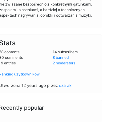
nie związane bezpośrednio z konkretnymi gatunkami,
zespołami, piosenkami, a bardziej o technicznych
aspektach nagrywania, obróbki i odtwarzania muzyki.
Stats
58 contents
14 subscribers
30 comments
8 banned
19 entries
2 moderators
Ranking użytkowników
Utworzona 12 years ago przez
szarak
Recently popular