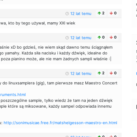
2
0
12 lat temu
uhwa, kto by tego używał, mamy XXI wiek
0
0
12 lat temu
aśnie xD bo gdzieś, nie wiem skąd dawno temu ściągnąłem
o yamahy. Każda siła nacisku i każdy dźwięk, idealne do
 poza pianino może, ale nie mam żadnych sampli właśnie :|
2
0
12 lat temu
ty do linuxsamplera (gig), tam pierwsze masz Maestro Concert
truments.html
 poszczególne sample, tylko wiedz że tam na jeden dźwięk
mple które są miksowane, każdy sampel odpowiada innemu
u:
http://sonimusicae.free.fr/matshelgesson-maestro-en.html
0
0