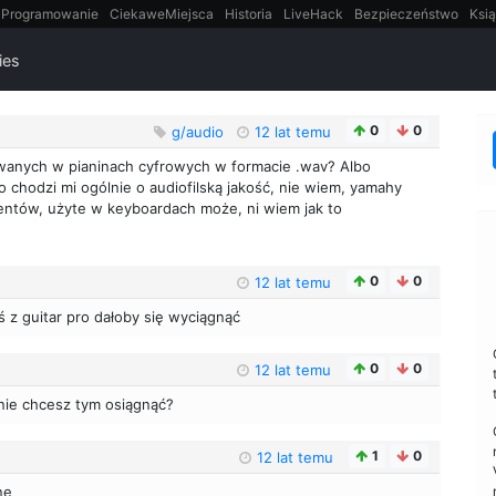
Programowanie
CiekaweMiejsca
Historia
LiveHack
Bezpieczeństwo
Ksią
itt
Tradycyjne gry
ies
0
0
g/audio
12 lat temu
wanych w pianinach cyfrowych w formacie .wav? Albo
o chodzi mi ogólnie o audiofilską jakość, nie wiem, yamahy
mentów, użyte w keyboardach może, ni wiem jak to
0
0
12 lat temu
ś z guitar pro dałoby się wyciągnąć
0
0
12 lat temu
dnie chcesz tym osiągnąć?
1
0
12 lat temu
ne