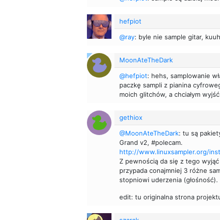
hefpiot
@ray
: byle nie sample gitar, ku
MoonAteTheDark
@hefpiot
: hehs, samplowanie wł
paczkę sampli z pianina cyfroweg
moich glitchów, a chciałym wyjść
gethiox
@MoonAteTheDark
: tu są pakie
Grand v2, #polecam.
http://www.linuxsampler.org/ins
Z pewnością da się z tego wyjąć
przypada conajmniej 3 różne sa
stopniowi uderzenia (głośność).
edit: tu originalna strona projekt