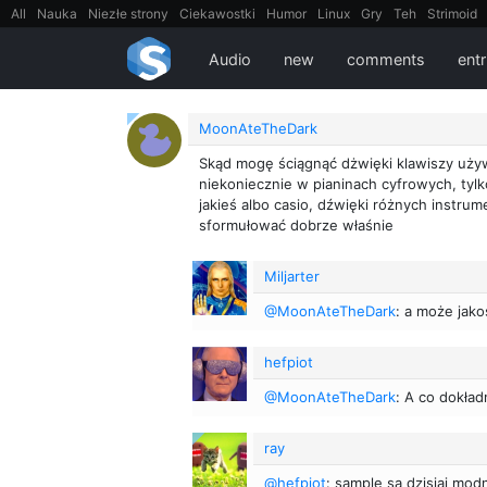
All
Nauka
Niezłe strony
Ciekawostki
Humor
Linux
Gry
Teh
Strimoid
EarthPorn
Fizyka
FilmyDokumentalne
gify
Cytaty
Mapy
Film
Android
Audio
new
comments
entr
MoonAteTheDark
Skąd mogę ściągnąć dżwięki klawiszy uży
niekoniecznie w pianinach cyfrowych, tylk
jakieś albo casio, dźwięki różnych instru
sformułować dobrze właśnie
Miljarter
@MoonAteTheDark
: a może jako
hefpiot
@MoonAteTheDark
: A co dokła
ray
@hefpiot
: sample są dzisiaj mod