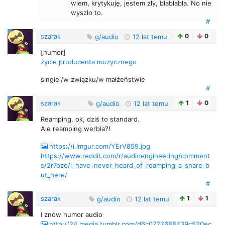
wiem, krytykuję, jestem zły, blablabla. No nie
wyszło to.
#
szarak
0
0
g/audio
12 lat temu
[humor]
życie producenta muzycznego
singiel/w związku/w małżeństwie
#
szarak
1
0
g/audio
12 lat temu
Reamping, ok, dziś to standard.
Ale reamping werbla?!
https://i.imgur.com/YErV859.jpg
https://www.reddit.com/r/audioengineering/comment
s/2r7ozo/i_have_never_heard_of_reamping_a_snare_b
ut_here/
#
szarak
1
1
g/audio
12 lat temu
I znów humor audio
http://24.media.tumblr.com/d6c0722688439c520ec