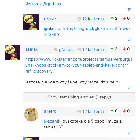
@szarak
@gethiox
#
szarak
2
0
12 lat temu
@akerro
:
http://allegro.pl/glosniki-sufitowe-
76336
?
#
szarak
3
0
g/audio
12 lat temu
https://www.kickstarter.com/projects/samuelverburg/t
una-knobs-stick-em-to-your-tablet-and-its-a-contr?
ref=discovery
jeszcze nie wiem czy fajne, czy raczej dziwne :>
#
Show remaining entries (1 reply)
akerro
0
0
12 lat temu
@szarak
: dyskoteka dla 5 osób i muza z
tabletu XD
#