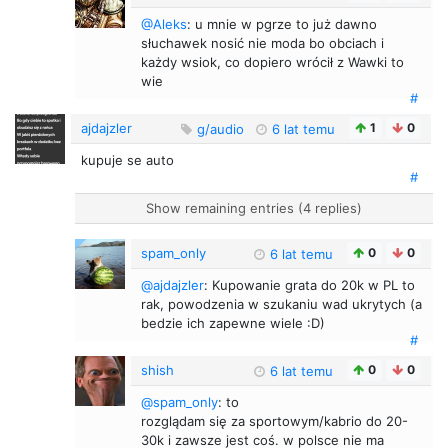
@Aleks
: u mnie w pgrze to już dawno
słuchawek nosić nie moda bo obciach i
każdy wsiok, co dopiero wrócił z Wawki to
wie
#
ajdajzler
1
0
g/audio
6 lat temu
kupuje se auto
#
Show remaining entries (4 replies)
spam_only
0
0
6 lat temu
@ajdajzler
: Kupowanie grata do 20k w PL to
rak, powodzenia w szukaniu wad ukrytych (a
bedzie ich zapewne wiele :D)
#
shish
0
0
6 lat temu
@spam_only
: to
rozglądam się za sportowym/kabrio do 20-
30k i zawsze jest coś. w polsce nie ma