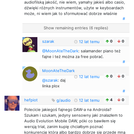
audiofilską jakość, nie wiem, yamahy jakieś albo casio,
dźwięki różnych instrumentów, użyte w keyboardach
może, ni wiem jak to sformułować dobrze właśnie
#
Show remaining entries (6 replies)
szarak
0
0
12 lat temu
@MoonAteTheDark
: salamander piano też
fajne i też można za free pobrać.
#
MoonAteTheDark
0
0
12 lat temu
@szarak
: daj
linka plox
#
hefpiot
4
0
g/audio
12 lat temu
Polecicie jakiegoś fajnego DAW-a na Androida?
Szukam i szukam, jedyny sensowny jaki znalazłem to
Audio Evolution Mobile DAW, póki co bawiłem się
wersją trial, zanim kupię chciałbym poznać
konkurencję która albo bardzo dobrze się przede mną