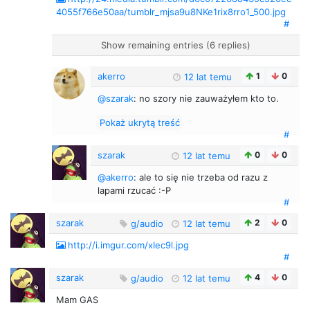
4055f766e50aa/tumblr_mjsa9u8NKe1rix8rro1_500.jpg
#
Show remaining entries (6 replies)
akerro
1
0
12 lat temu
@szarak
: no szory nie zauważyłem kto to.
Pokaż ukrytą treść
#
szarak
0
0
12 lat temu
@akerro
: ale to się nie trzeba od razu z
lapami rzucać :-P
#
szarak
2
0
g/audio
12 lat temu
http://i.imgur.com/xIec9l.jpg
#
szarak
4
0
g/audio
12 lat temu
Mam GAS