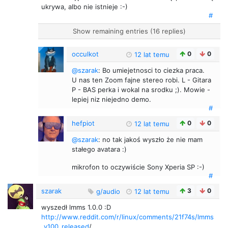
ukrywa, albo nie istnieje :-)
#
Show remaining entries (16 replies)
occulkot
0
0
12 lat temu
@szarak
: Bo umiejetnosci to ciezka praca.
U nas ten Zoom fajne stereo robi. L - Gitara
P - BAS perka i wokal na srodku ;). Mowie -
lepiej niz niejedno demo.
#
hefpiot
0
0
12 lat temu
@szarak
: no tak jakoś wyszło że nie mam
stałego avatara :)
mikrofon to oczywiście Sony Xperia SP :-)
#
szarak
3
0
g/audio
12 lat temu
wyszedł lmms 1.0.0 :D
http://www.reddit.com/r/linux/comments/21f74s/lmms
_v100_released
/