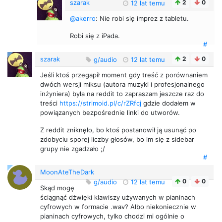
szarak
2
0
12 lat temu
@akerro
: Nie robi się imprez z tabletu.
Robi się z iPada.
#
szarak
2
0
g/audio
12 lat temu
Jeśli ktoś przegapił moment gdy treść z porównaniem
dwóch wersji miksu (autora muzyki i profesjonalnego
inżyniera) była na reddit to zapraszam jeszcze raz do
treści
https://strimoid.pl/c/rZRfcj
gdzie dodałem w
powiązanych bezpośrednie linki do utworów.
Z reddit zniknęło, bo ktoś postanowił ją usunąć po
zdobyciu sporej liczby głosów, bo im się z sidebar
grupy nie zgadzało ;/
#
MoonAteTheDark
0
0
g/audio
12 lat temu
Skąd mogę
ściągnąć dżwięki klawiszy używanych w pianinach
cyfrowych w formacie .wav? Albo niekoniecznie w
pianinach cyfrowych, tylko chodzi mi ogólnie o