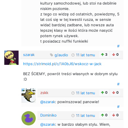
kultury samochodowej, lub stoi na debilnie
niskim poziomie.
z tego co widzę od ostatnich, powiedzmy, 5
lat coś się w tej kwestii rusza, w sensie
widać bardziej zadbane, lub nowsze auta
lepszej klasy w ilości która może nasycić
potem rynek używek.
t posiadacz nuffki funkielki
#
szarak
3
0
g/audio
11 lat temu
https://strimoid.pl/c/1A0bJ6/wskocz-w-jack
BEZ ŚCIEMY, powrót treści własnych w dobrym stylu
:D
#
zskk
0
0
11 lat temu
@szarak
: powinszować panowie!
#
Dominiko
0
0
11 lat temu
@szarak
: w bardzo słabym stylu. Wiem,