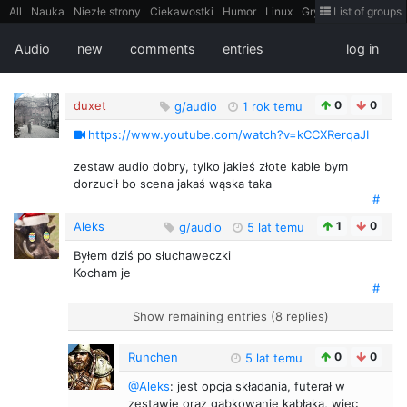
All
Nauka
Niezłe strony
Ciekawostki
Humor
Linux
Gry
Teh
List of groups
Strimoid
Programowanie
CiekaweMiejsca
Historia
LiveHack
Bezpieczeństwo
Książki
Sugestie
FotoHistoria
Truelolcontent
Audio
new
comments
entries
log in
Matematyka
Polska
intern
EarthPorn
Fizyka
FilmyDokumentalne
gify
Cytaty
Mapy
Film
Android
itt
Tradycyjne gry
duxet
0
0
g/audio
1 rok temu
https://www.youtube.com/watch?v=kCCXRerqaJI
zestaw audio dobry, tylko jakieś złote kable bym
dorzucił bo scena jakaś wąska taka
#
Aleks
1
0
g/audio
5 lat temu
Byłem dziś po słuchaweczki
Kocham je
#
Show remaining entries (8 replies)
Runchen
0
0
5 lat temu
@Aleks
: jest opcja składania, futerał w
zestawie oraz gąbkowanie kabłąka, więc