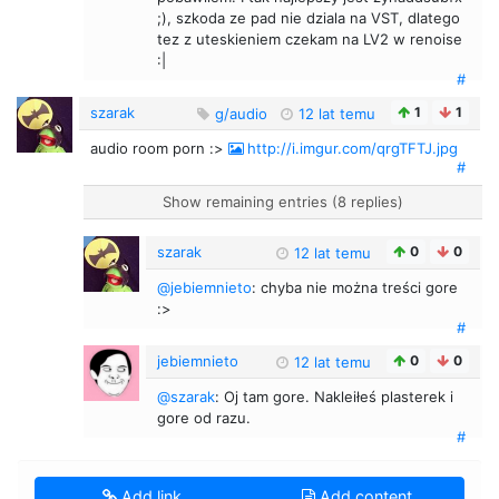
;), szkoda ze pad nie dziala na VST, dlatego
tez z uteskieniem czekam na LV2 w renoise
:|
#
szarak
1
1
g/audio
12 lat temu
audio room porn :>
http://i.imgur.com/qrgTFTJ.jpg
#
Show remaining entries (8 replies)
szarak
0
0
12 lat temu
@jebiemnieto
: chyba nie można treści gore
:>
#
jebiemnieto
0
0
12 lat temu
@szarak
: Oj tam gore. Nakleiłeś plasterek i
gore od razu.
#
Add link
Add content