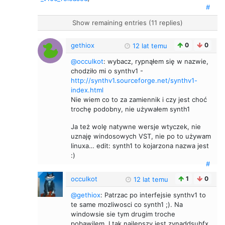
#
Show remaining entries (11 replies)
gethiox
0
0
12 lat temu
@occulkot
: wybacz, rypnąłem się w nazwie,
chodziło mi o synthv1 -
http://synthv1.sourceforge.net/synthv1-
index.html
Nie wiem co to za zamiennik i czy jest choć
trochę podobny, nie używałem synth1
Ja też wolę natywne wersje wtyczek, nie
uznaję windosowych VST, nie po to używam
linuxa… edit: synth1 to kojarzona nazwa jest
:)
#
occulkot
1
0
12 lat temu
@gethiox
: Patrzac po interfejsie synthv1 to
te same mozliwosci co synth1 ;). Na
windowsie sie tym drugim troche
pobawilem. I tak najlepszy jest zynaddsubfx