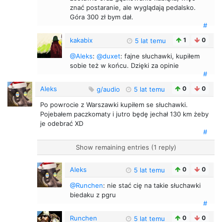
znać postaranie, ale wyglądają pedalsko.
Góra 300 zł bym dał.
#
kakabix
1
0
5 lat temu
@Aleks
:
@duxet
: fajne słuchawki, kupiłem
sobie też w końcu. Dzięki za opinie
#
Aleks
0
0
g/audio
5 lat temu
Po powrocie z Warszawki kupiłem se słuchawki.
Pojebałem paczkomaty i jutro będę jechał 130 km żeby
je odebrać XD
#
Show remaining entries (1 reply)
Aleks
0
0
5 lat temu
@Runchen
: nie stać cię na takie słuchawki
biedaku z pgru
#
Runchen
0
0
5 lat temu