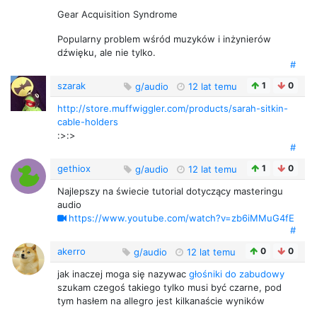
Gear Acquisition Syndrome
Popularny problem wśród muzyków i inżynierów
dźwięku, ale nie tylko.
#
szarak
1
0
g/audio
12 lat temu
http://store.muffwiggler.com/products/sarah-sitkin-
cable-holders
:>:>
#
gethiox
1
0
g/audio
12 lat temu
Najlepszy na świecie tutorial dotyczący masteringu
audio
https://www.youtube.com/watch?v=zb6iMMuG4fE
#
akerro
0
0
g/audio
12 lat temu
jak inaczej moga się nazywac
głośniki do zabudowy
szukam czegoś takiego tylko musi być czarne, pod
tym hasłem na allegro jest kilkanaście wyników