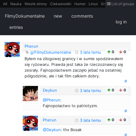
All
Nauka
Niezłe strony
Ciekawostki
Humor
Linux
Gry
Teh
List of groups
Strimoid
Programowanie
CiekaweMiejsca
Historia
LiveHack
Bezpieczeństwo
Książki
Sugestie
FotoHistoria
Truelolcontent
FilmyDokumentalne
new
comments
Matematyka
Polska
intern
EarthPorn
Fizyka
FilmyDokumentalne
log in
gify
Cytaty
Mapy
Film
Android
itt
Tradycyjne gry
entries
Pherun
0
0
g/FilmyDokumentalne
3 lata temu
Byłem na zilogowej granicy i w sumie spodziewałem
się ryżowaru. Prawda jest taka że rzeczoznawcy się
zesrały. Fajnopolactwem zaczęło jebać na ostatniej
półgodzinie, ale i tak film całkiem dobry.
#
Deykun
0
0
3 lata temu
@Pherun
:
Fajnopolactwo to patriotyzm.
#
Pherun
0
0
3 lata temu
@Deykun
: thx Bosak
#