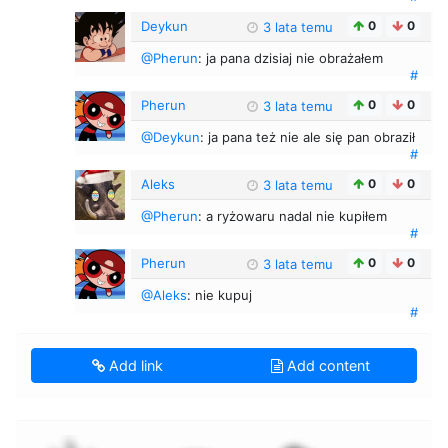
Deykun
0
0
3 lata temu
@Pherun
: ja pana dzisiaj nie obrażałem
#
Pherun
0
0
3 lata temu
@Deykun
: ja pana też nie ale się pan obraził
#
Aleks
0
0
3 lata temu
@Pherun
: a ryżowaru nadal nie kupiłem
#
Pherun
0
0
3 lata temu
@Aleks
: nie kupuj
#
Add link
Add content