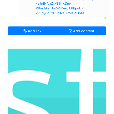
vs1pB-AnZ_x89hIcDm-
RBreJA2FJnZiR45eiJlkBPpqDR-
Z7Lby8qL2CBr0Zs3RMs-9JhfA
#
Add link
Add content