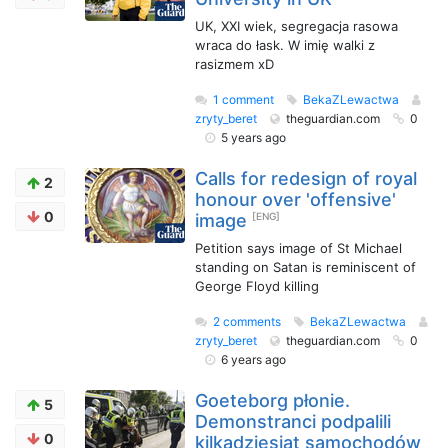
UK, XXI wiek, segregacja rasowa
wraca do łask. W imię walki z
rasizmem xD
1 comment
BekaZLewactwa
zryty_beret
theguardian.com
0
5 years ago
Calls for redesign of royal
2
honour over 'offensive'
0
image
[ENG]
Petition says image of St Michael
standing on Satan is reminiscent of
George Floyd killing
2 comments
BekaZLewactwa
zryty_beret
theguardian.com
0
6 years ago
Goeteborg płonie.
5
Demonstranci podpalili
0
kilkadziesiąt samochodów