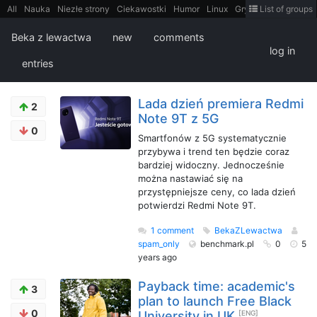
All
Nauka
Niezłe strony
Ciekawostki
Humor
Linux
Gry
Teh
List of groups
Strimoid
Programowanie
CiekaweMiejsca
Historia
LiveHack
Bezpieczeństwo
Książki
Sugestie
FotoHistoria
Truelolcontent
Beka z lewactwa
new
comments
Matematyka
Polska
intern
EarthPorn
Fizyka
FilmyDokumentalne
log in
gify
Cytaty
Mapy
Film
Android
itt
Tradycyjne gry
entries
Lada dzień premiera Redmi
2
Note 9T z 5G
0
Smartfonów z 5G systematycznie
przybywa i trend ten będzie coraz
bardziej widoczny. Jednocześnie
można nastawiać się na
przystępniejsze ceny, co lada dzień
potwierdzi Redmi Note 9T.
1 comment
BekaZLewactwa
spam_only
benchmark.pl
0
5
years ago
Payback time: academic's
3
plan to launch Free Black
0
University in UK
[ENG]