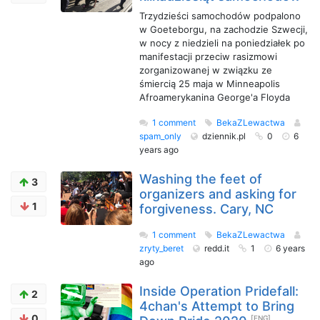
Trzydzieści samochodów podpalono
w Goeteborgu, na zachodzie Szwecji,
w nocy z niedzieli na poniedziałek po
manifestacji przeciw rasizmowi
zorganizowanej w związku ze
śmiercią 25 maja w Minneapolis
Afroamerykanina George'a Floyda
1 comment
BekaZLewactwa
spam_only
dziennik.pl
0
6
years ago
Washing the feet of
3
organizers and asking for
1
forgiveness. Cary, NC
1 comment
BekaZLewactwa
zryty_beret
redd.it
1
6 years
ago
Inside Operation Pridefall:
2
4chan's Attempt to Bring
0
[ENG]