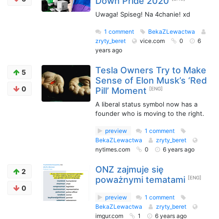
Down Pride 2020
Uwaga! Spiseg! Na 4chanie! xd
1 comment
BekaZLewactwa
zryty_beret
vice.com
0
6
years ago
Tesla Owners Try to Make
5
Sense of Elon Musk’s ‘Red
0
Pill’ Moment
[ENG]
A liberal status symbol now has a
founder who is moving to the right.
preview
1 comment
BekaZLewactwa
zryty_beret
nytimes.com
0
6 years ago
ONZ zajmuje się
2
poważnymi tematami
[ENG]
0
preview
1 comment
BekaZLewactwa
zryty_beret
imgur.com
1
6 years ago