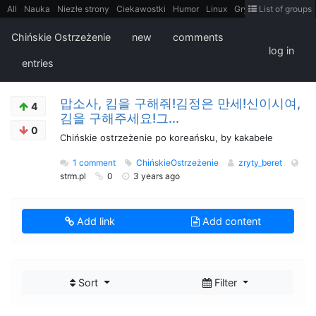
All
Nauka
Niezłe strony
Ciekawostki
Humor
Linux
Gry
Teh
List of groups
Strimoid
Programowanie
CiekaweMiejsca
Historia
LiveHack
Bezpieczeństwo
Książki
Sugestie
FotoHistoria
Truelolcontent
Chińskie Ostrzeżenie
new
comments
Matematyka
Polska
intern
EarthPorn
Fizyka
FilmyDokumentalne
log in
gify
Cytaty
Mapy
Film
Android
itt
Tradycyjne gry
entries
맙소사, 킴을 구해줘!김정은 만세!신이시여,
4
김을 구해주세요!그...
0
Chińskie ostrzeżenie po koreańsku, by kakabełe
1 comment
ChińskieOstrzeżenie
zryty_beret
strm.pl
0
3 years ago
Add link
Add content
Sort
Filter