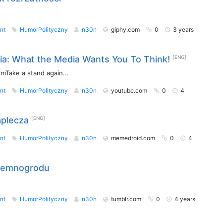
nt
HumorPolityczny
n30n
giphy.com
0
3 years
ia: What the Media Wants You To Think!
[ENG]
mTake a stand again...
nt
HumorPolityczny
n30n
youtube.com
0
4
aplecza
[ENG]
nt
HumorPolityczny
n30n
memedroid.com
0
4
iemnogrodu
nt
HumorPolityczny
n30n
tumblr.com
0
4 years