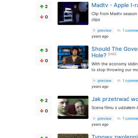
Madtv - Apple I-r
2
Clip from Madtv season 
0
clips
preview
1 comme
years ago
Should The Gove
3
Hole?
[ENG]
0
With the economy slidin
to stop throwing our mo
preview
1 comme
years ago
Jak przetrwać wo
2
Scena filmu z udziałem 
0
preview
1 comme
years ago
Typowy zwolenni