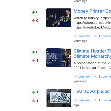
years ago
Money Printer Go B
6
Watch to infinity: https
0
https://shop.spreadshir
https://youtu.be/jk1eU_zl
preview
1 comme
years ago
Climate Hustle: 
6
Climate Monarch
1
A presentation at the 
2021 in Beaver Creek, C
preview
1 comme
years ago
Twarzowa pieluc
7
preview
1 comme
1
ago