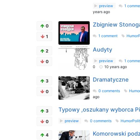
preview
1 comme
years ago
Zbigniew Stonoga
0
1 comment
HumorP
1
Audyty
2
preview
1 comme
0
0
10 years ago
Dramatyczne
3
0 comments
Humor
0
ago
Typowy ,oszukany wyborca P
3
preview
0 comments
HumorPoli
0
Komorowski podz
4