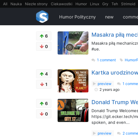
All
Nauka
Niezłe strony
Ciekawostki
Humor
Linux
Gry
Teh
Strimoid
EarthPorn
Fizyka
FilmyDokumentalne
gify
Cytaty
Mapy
Film
Android
Humor Polityczny
new
comme
Masakra piłą mec
6
Masakra piłą mechaniczn
0
#ue.
1 comment
HumorP
Kartka urodzino
4
preview
1 comme
1
2 years ago
Donald Trump Wel
6
Donald Trump Welcomes y
0
https://git.ecker.tech/
spoken, and even...
preview
2 comme