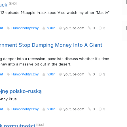
ack
[ENG]
12 episode 16.apple I-rack spoofAlso watch my other "Madtv"
nt
HumorPolityczny
n30n
youtube.com
0
3
rnment Stop Dumping Money Into A Giant
g deeper into a recession, panelists discuss whether it's time
ney into a massive pit out in the desert.
nt
HumorPolityczny
n30n
youtube.com
0
3
jnę polsko-ruską
Anny Prus
nt
HumorPolityczny
n30n
youtube.com
0
3
k rozrzutności
[ENG]