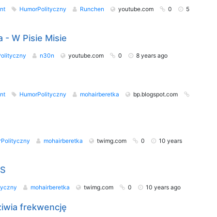
nt
HumorPolityczny
Runchen
youtube.com
0
5
 - W Pisie Misie
olityczny
n30n
youtube.com
0
8 years ago
nt
HumorPolityczny
mohairberetka
bp.blogspot.com
Polityczny
mohairberetka
twimg.com
0
10 years
iS
tyczny
mohairberetka
twimg.com
0
10 years ago
iwia frekwencję