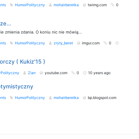
nts
HumorPolityczny
mohairberetka
twimg.com
0
ze...
e zmienia zdania. O koniu nic nie mówią...
nts
HumorPolityczny
zryty_beret
imgur.com
0
rczy ( Kukiz'15 )
Polityczny
Zian
youtube.com
0
10 years ago
optymistyczny
nts
HumorPolityczny
mohairberetka
bp.blogspot.com