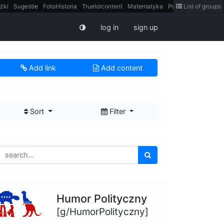
żki
Sugestie
FotoHistoria
Truelolcontent
Matematyka
Polska
List of groups
intern
log in
sign up
Add link
Add content
Sort
Filter
Humor Polityczny
[g/HumorPolityczny]