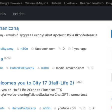
Programowanie
CiekaweMiejsca
Historia
LiveHack
Bezpieczeństwo
Ksią
itt
Tradycyjne gry
nts
entries
haniczną
ą - uwolnić Tygrysa Europy! #kot #polexit #piła #konfederacja
olityczny
n30n
facebook.com
0
1 year ago
wa
[ENG]
nt
HumorPolityczny
n30n
media-amazon.com
0
comes you to City 17 (Half-Life 2)
[ENG]
ou to Half-Life 2Credits :Tortoise TTS
mrq/ai-voice-cloningTalknetSadtalkerChatGPT : some text
nts
HumorPolityczny
n30n
youtube.com
0
2