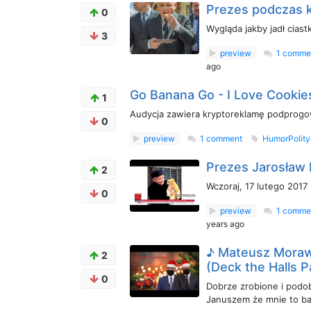
Prezes podczas 
0
Wygląda jakby jadł ciast
3
preview
1 comme
ago
Go Banana Go - I Love Cookies
1
Audycja zawiera kryptoreklamę podprog
0
preview
1 comment
HumorPolit
Prezes Jarosław 
2
Wczoraj, 17 lutego 2017 
0
preview
1 comme
years ago
♪ Mateusz Morawi
2
(Deck the Halls P
0
Dobrze zrobione i podob
Januszem że mnie to b