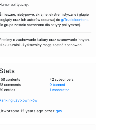
Humor polityczny.
Śmieszne, nietypowe, skrajne, ekstremistyczne i głupie
poglądy oraz ich autorów dodawaj do
g/Truelolcontent
.
Ta grupa została stworzona dla satyry politycznej.
Prosimy o zachowanie kultury oraz szanowanie innych.
Niekulturalni użytkownicy mogą zostać zbanowani.
Stats
158 contents
42 subscribers
68 comments
0 banned
59 entries
1 moderator
Ranking użytkowników
Utworzona 12 years ago przez
gav