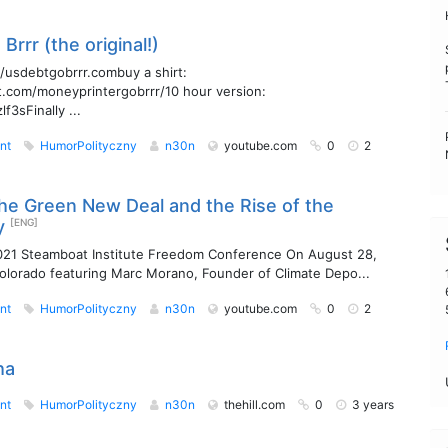
rrr (the original!)
://usdebtgobrrr.combuy a shirt:
t.com/moneyprintergobrrr/10 hour version:
f3sFinally ...
nt
HumorPolityczny
n30n
youtube.com
0
2
The Green New Deal and the Rise of the
y
[ENG]
2021 Steamboat Institute Freedom Conference On August 28,
olorado featuring Marc Morano, Founder of Climate Depo...
nt
HumorPolityczny
n30n
youtube.com
0
2
ha
nt
HumorPolityczny
n30n
thehill.com
0
3 years