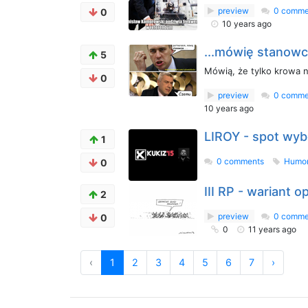
preview
0 comme
0
10 years ago
...mówię stanowc
5
Mówią, że tylko krowa ni
0
preview
0 comme
10 years ago
LIROY - spot wybo
1
0 comments
Humor
0
III RP - wariant 
2
preview
0 comme
0
0
11 years ago
‹
1
2
3
4
5
6
7
›