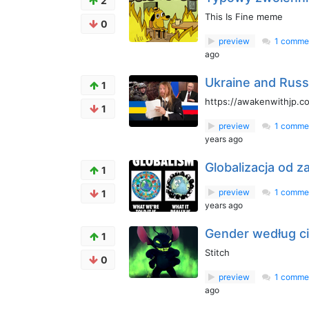
2
This Is Fine meme
0
preview
1 comme
ago
Ukraine and Russ
1
https://awakenwithjp.co
1
preview
1 comme
years ago
Globalizacja od z
1
preview
1 comme
1
years ago
Gender według c
1
Stitch
0
preview
1 comme
ago