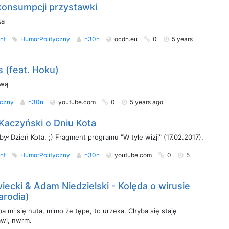
konsumpcji przystawki
ka
nt
HumorPolityczny
n30n
ocdn.eu
0
5 years
 (feat. Hoku)
ową
yczny
n30n
youtube.com
0
5 years ago
Kaczyński o Dniu Kota
był Dzień Kota. ;) Fragment programu "W tyle wizji" (17.02.2017).
nt
HumorPolityczny
n30n
youtube.com
0
5
ecki & Adam Niedzielski - Kolęda o wirusie
arodia)
a mi się nuta, mimo że tępe, to urzeka. Chyba się staję
awi, nwrm.