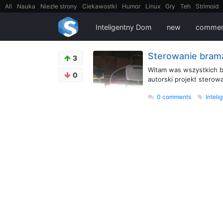
All
Nauka
Niezłe strony
Ciekawostki
Humor
Linux
Gry
Teh
Strimoid
EarthPorn
Fizyka
FilmyDokumentalne
gify
Cytaty
Mapy
Film
Android
Inteligentny Dom
new
commen
Sterowanie bramą
3
Witam was wszystkich b
0
autorski projekt sterowa
0 comments
Intel