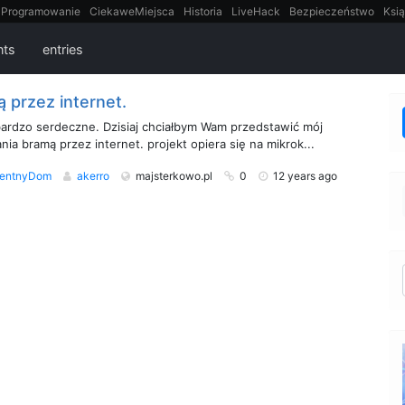
Programowanie
CiekaweMiejsca
Historia
LiveHack
Bezpieczeństwo
Ksią
itt
Tradycyjne gry
ts
entries
 przez internet.
ardzo serdeczne. Dzisiaj chciałbym Wam przedstawić mój
nia bramą przez internet. projekt opiera się na mikrok...
igentnyDom
akerro
majsterkowo.pl
0
12 years ago