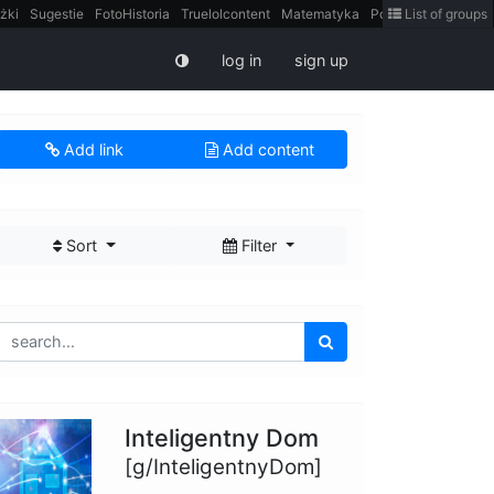
żki
Sugestie
FotoHistoria
Truelolcontent
Matematyka
Polska
List of groups
intern
log in
sign up
Add link
Add content
Sort
Filter
Inteligentny Dom
[g/InteligentnyDom]