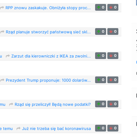
0
0
RPP znowu zaskakuje. Obniżyła stopy proc...
0
0
Rząd planuje stworzyć państwową sieć skl...
0
0
mu
Zarzut dla kierowniczki z IKEA za zwolni...
0
0
Prezydent Trump proponuje: 1000 dolarów...
0
0
emu
Rząd się przeliczył! Będą nowe podatki?
0
0
ce temu
Już nie trzeba się bać koronawirusa