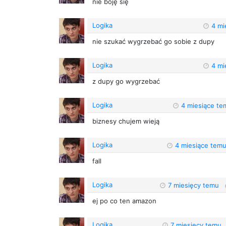
nie boję się
Logika
4 mi
nie szukać wygrzebać go sobie z dupy
Logika
4 mi
z dupy go wygrzebać
Logika
4 miesiące te
biznesy chujem wieją
Logika
4 miesiące tem
fall
Logika
7 miesięcy temu
ej po co ten amazon
Logika
7 miesięcy temu