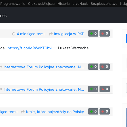
Programowanie
CiekaweMiejsca
Historia
LiveHack
Bezpieczeństwo
Ksią
itt
Tradycyjne gry
ries
0
0
4 miesiące temu
Inwigilacja w PKP
ndal.
https://t.co/MRWdhTCbvL
— Łukasz Warzecha
0
0
Internetowe Forum Policyjne zhakowane. N...
0
0
Internetowe Forum Policyjne zhakowane. N...
0
0
siące temu
Kraje, które najeżdżały na Polskę