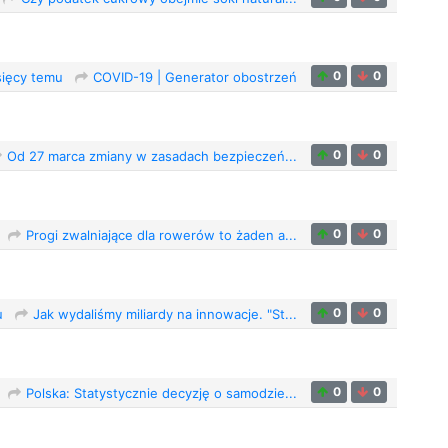
0
0
sięcy temu
COVID-19 | Generator obostrzeń
0
0
Od 27 marca zmiany w zasadach bezpieczeń...
0
0
Progi zwalniające dla rowerów to żaden a...
0
0
u
Jak wydaliśmy miliardy na innowacje. "St...
0
0
Polska: Statystycznie decyzję o samodzie...