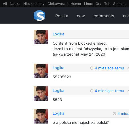
All
Nauka
Niezłe strony
Ciekawostki
Humor
Linux
Gry
Teh
Strimoid
EarthPorn
Fizyka
FilmyDokumentalne
gify
Cytaty
Mapy
Film
Android
Polska
new
comments
ent
Logika
Content from blocked embed:
Jeżeli to nie jest fałszywka, to to jest ska
(@lkwarzecha) May 24, 2020
Logika
4 miesiące temu
55235523
Logika
4 miesiące temu
5523
Logika
4 mie
e a polska nie najechała polski?