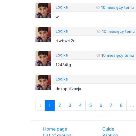
Logika
10 miesięcy temu
w
Logika
10 miesięcy temu
rtwbwrt2r
Logika
10 miesięcy temu
12434tg
Logika
dekopulizacja
‹
1
2
3
4
5
6
7
8
...
Home page
Guide
List of groups
Ranking