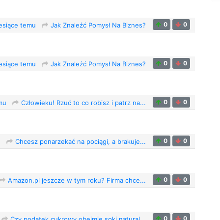
0
0
esiące temu
Jak Znaleźć Pomysł Na Biznes?
0
0
esiące temu
Jak Znaleźć Pomysł Na Biznes?
0
0
mu
Człowieku! Rzuć to co robisz i patrz na...
0
0
u
Chcesz ponarzekać na pociągi, a brakuje...
0
0
Amazon.pl jeszcze w tym roku? Firma chce...
0
0
Czy podatek cukrowy obejmie soki natural...