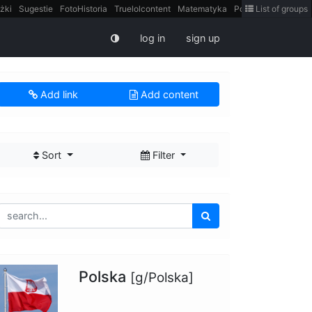
żki
Sugestie
FotoHistoria
Truelolcontent
Matematyka
Polska
List of groups
intern
log in
sign up
Add link
Add content
Sort
Filter
Polska
[g/Polska]