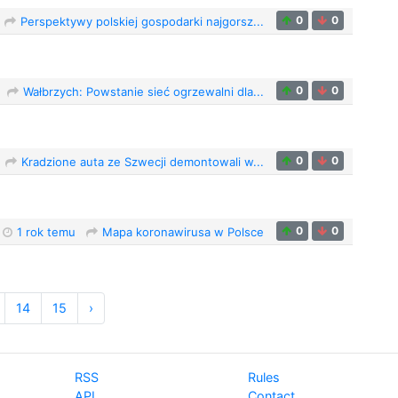
0
0
Perspektywy polskiej gospodarki najgorsz...
0
0
Wałbrzych: Powstanie sieć ogrzewalni dla...
0
0
Kradzione auta ze Szwecji demontowali w...
0
0
1 rok temu
Mapa koronawirusa w Polsce
14
15
›
RSS
Rules
API
Contact