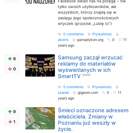
Facebook śledzi nas na potęgę – nie
tylko swoich użytkowników, ale
wszystkich, którzy znajdą się w
zasięgu jego społecznościowych
wtyczek (przycisk „Lubię to”)
0 comments
Prywatnosc
akerro
panoptykon.org
0
11
years ago
Samsung zaczął wrzucać
9
reklamy do materiałów
0
wyświetlanych w ich
SmartTV
[ENG]
5 comments
Prywatnosc
szarak
gigaom.com
0
11
years ago
Śmieci oznaczone adresem
9
właściciela. Zmiany w
1
Poznaniu już weszły w
życie.