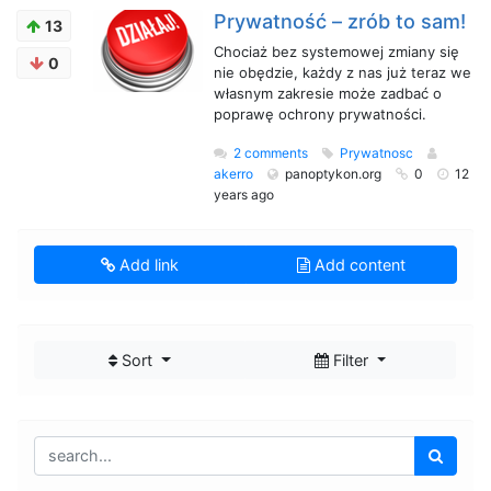
Prywatność – zrób to sam!
13
Chociaż bez systemowej zmiany się
0
nie obędzie, każdy z nas już teraz we
własnym zakresie może zadbać o
poprawę ochrony prywatności.
2 comments
Prywatnosc
akerro
panoptykon.org
0
12
years ago
Add link
Add content
Sort
Filter