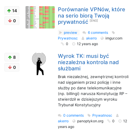
Porównanie VPNów, które
14
na serio biorą Twoją
0
prywatność
[ENG]
preview
6 comments
Prywatnosc
akerro
imgur.com
0
12 years ago
Wyrok TK: musi być
8
niezależna kontrola nad
0
służbami
Brak niezależnej, zewnętrznej kontroli
nad sięganiem przez policję i inne
służby po dane telekomunikacyjne
(np. billingi) narusza Konstytucję RP –
stwierdził w dzisiejszym wyroku
Trybunał Konstytucyjny
0 comments
Prywatnosc
akerro
panoptykon.org
0
12
years ago