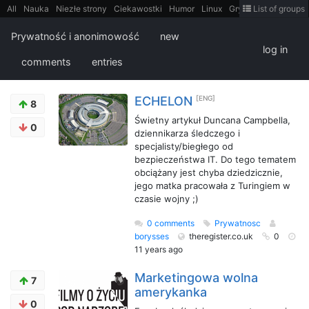
All
Nauka
Niezłe strony
Ciekawostki
Humor
Linux
Gry
Teh
List of groups
Strimoid
Programowanie
CiekaweMiejsca
Historia
LiveHack
Bezpieczeństwo
Książki
Sugestie
FotoHistoria
Truelolcontent
Prywatność i anonimowość
new
Matematyka
Polska
intern
EarthPorn
Fizyka
FilmyDokumentalne
log in
gify
Cytaty
Mapy
Film
Android
itt
Tradycyjne gry
comments
entries
ECHELON
[ENG]
8
Świetny artykuł Duncana Campbella,
0
dziennikarza śledczego i
specjalisty/biegłego od
bezpieczeństwa IT. Do tego tematem
obciążany jest chyba dziedzicznie,
jego matka pracowała z Turingiem w
czasie wojny ;)
0 comments
Prywatnosc
borysses
theregister.co.uk
0
11 years ago
Marketingowa wolna
7
amerykanka
0