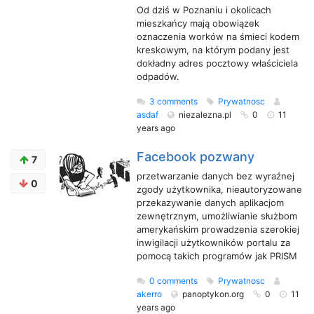
Od dziś w Poznaniu i okolicach
mieszkańcy mają obowiązek
oznaczenia worków na śmieci kodem
kreskowym, na którym podany jest
dokładny adres pocztowy właściciela
odpadów.
3 comments
Prywatnosc
asdaf
niezalezna.pl
0
11
years ago
Facebook pozwany
7
przetwarzanie danych bez wyraźnej
0
zgody użytkownika, nieautoryzowane
przekazywanie danych aplikacjom
zewnętrznym, umożliwianie służbom
amerykańskim prowadzenia szerokiej
inwigilacji użytkowników portalu za
pomocą takich programów jak PRISM
0 comments
Prywatnosc
akerro
panoptykon.org
0
11
years ago