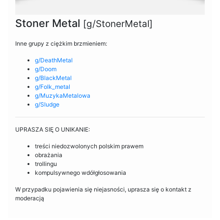
Stoner Metal
[g/StonerMetal]
Inne grupy z ciężkim brzmieniem:
g/DeathMetal
g/Doom
g/BlackMetal
g/Folk_metal
g/MuzykaMetalowa
g/Sludge
UPRASZA SIĘ O UNIKANIE:
treści niedozwolonych polskim prawem
obrażania
trollingu
kompulsywnego wdółgłosowania
W przypadku pojawienia się niejasności, uprasza się o kontakt z
moderacją