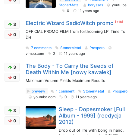
StonerMetal
borysses
youtu.be
0
11 years ago
Electric Wizard SadioWitch promo
[+18]
3
OFFICIAL PROMO FILM from forthcoming LP 'Time To
0
Die'
7 comments
StonerMetal
Prospero
vimeo.com
2
11 years ago
The Body - To Carry the Seeds of
3
Death Within Me [nowy kawałek]
0
Maximum Volume Yields Maximum Results
preview
1 comment
StonerMetal
Prospero
youtube.com
0
11 years ago
Sleep - Dopesmoker [Full
3
Album - 1999] (reedycja
0
2012)
Drop out of life with bong in hand,