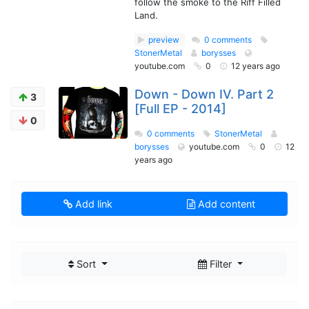
follow the smoke to the Riff Filled
Land.
preview
0 comments
StonerMetal
borysses
youtube.com
0
12 years ago
Down - Down IV. Part 2
3
[Full EP - 2014]
0
0 comments
StonerMetal
borysses
youtube.com
0
12
years ago
Add link
Add content
Sort
Filter