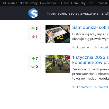
All
Nauka
Niezłe strony
Ciekawostki
Humor
Linux
Gry
Teh
Strimoid
EarthPorn
Fizyka
FilmyDokumentalne
gify
Cytaty
Mapy
Film
Android
Informacje/przepisy związane z hand
Sam obniżał sobi
3
Historia mężczyzny z Fr
1
okazuje się prawdziwym
1 comment
handel
1 stycznia 2023 
7
konsumentów pr
0
Zmiany w polskim prawi
przeciwdziałaniu nieuc
towarów i usług, Kodeks
1 comment
handel