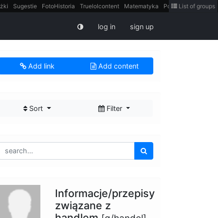
żki
Sugestie
FotoHistoria
Truelolcontent
Matematyka
Polska
List of groups
intern
log in
sign up
Add link
Add content
Sort
Filter
Informacje/przepisy
związane z
handlem