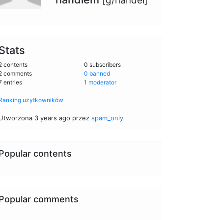
[g/handel]
Stats
2 contents
0 subscribers
2 comments
0 banned
7 entries
1 moderator
Ranking użytkowników
Utworzona 3 years ago przez
spam_only
Popular contents
Popular comments