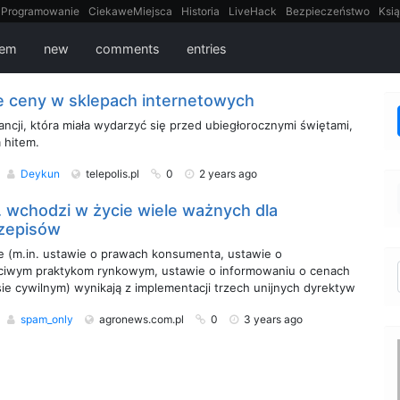
Programowanie
CiekaweMiejsca
Historia
LiveHack
Bezpieczeństwo
Ksią
itt
Tradycyjne gry
lem
new
comments
entries
e ceny w sklepach internetowych
ancji, która miała wydarzyć się przed ubiegłorocznymi świętami,
 hitem.
Deykun
telepolis.pl
0
2 years ago
r. wchodzi w życie wiele ważnych dla
zepisów
e (m.in. ustawie o prawach konsumenta, ustawie o
zciwym praktykom rynkowym, ustawie o informowaniu o cenach
ie cywilnym) wynikają z implementacji trzech unijnych dyrektyw
spam_only
agronews.com.pl
0
3 years ago