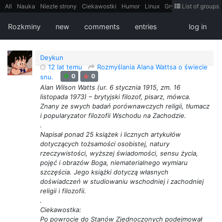
All
Nauka
Niezłe strony
Ciekawostki
Humor
Linux
Gry
Teh
List of groups
Strimoid
Programowanie
CiekaweMiejsca
Historia
LiveHack
Bezpieczeństwo
Książki
Sugestie
FotoHistoria
Truelolcontent
Rozkminy
new
comments
entries
log in
Matematyka
Polska
intern
EarthPorn
Fizyka
FilmyDokumentalne
gify
Cytaty
Mapy
Film
Android
itt
Tradycyjne gry
Deykun
12 lat temu
Rozmyślania Alana Wattsa o świecie
0
0
snu.
Alan Wilson Watts (ur. 6 stycznia 1915, zm. 16
listopada 1973) – brytyjski filozof, pisarz, mówca.
Znany ze swych badań porównawczych religii, tłumacz
i popularyzator filozofii Wschodu na Zachodzie.
.
Napisał ponad 25 książek i licznych artykułów
dotyczących tożsamości osobistej, natury
rzeczywistości, wyższej świadomości, sensu życia,
pojęć i obrazów Boga, niematerialnego wymiaru
szczęścia. Jego książki dotyczą własnych
doświadczeń w studiowaniu wschodniej i zachodniej
religii i filozofii.
.
Ciekawostka:
Po powrocie do Stanów Zjednoczonych podejmował